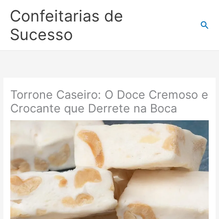
Ir
Confeitarias de
para
Pesq
o
Sucesso
conteúdo
Torrone Caseiro: O Doce Cremoso e
Crocante que Derrete na Boca