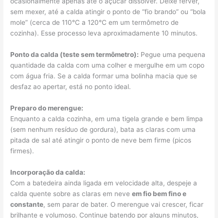
ocasionalmente apenas até o açúcar dissolver. Deixe ferver,
sem mexer, até a calda atingir o ponto de “fio brando” ou “bola
mole” (cerca de 110°C a 120°C em um termômetro de
cozinha). Esse processo leva aproximadamente 10 minutos.
Ponto da calda (teste sem termômetro):
Pegue uma pequena
quantidade da calda com uma colher e mergulhe em um copo
com água fria. Se a calda formar uma bolinha macia que se
desfaz ao apertar, está no ponto ideal.
Preparo do merengue:
Enquanto a calda cozinha, em uma tigela grande e bem limpa
(sem nenhum resíduo de gordura), bata as claras com uma
pitada de sal até atingir o ponto de neve bem firme (picos
firmes).
Incorporação da calda:
Com a batedeira ainda ligada em velocidade alta, despeje a
calda quente sobre as claras em neve
em fio bem fino e
constante
, sem parar de bater. O merengue vai crescer, ficar
brilhante e volumoso. Continue batendo por alguns minutos,