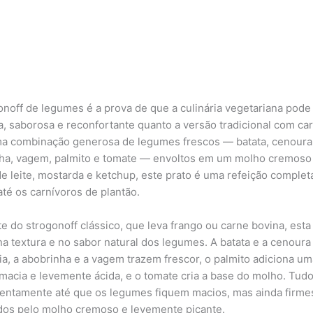
onoff de legumes é a prova de que a culinária vegetariana pode 
, saborosa e reconfortante quanto a versão tradicional com ca
 combinação generosa de legumes frescos — batata, cenoura
ha, vagem, palmito e tomate — envoltos em um molho cremoso
e leite, mostarda e ketchup, este prato é uma refeição complet
até os carnívoros de plantão.
te do strogonoff clássico, que leva frango ou carne bovina, esta
na textura e no sabor natural dos legumes. A batata e a cenoura
ia, a abobrinha e a vagem trazem frescor, o palmito adiciona um
 macia e levemente ácida, e o tomate cria a base do molho. Tudo
lentamente até que os legumes fiquem macios, mas ainda firmes
dos pelo molho cremoso e levemente picante.