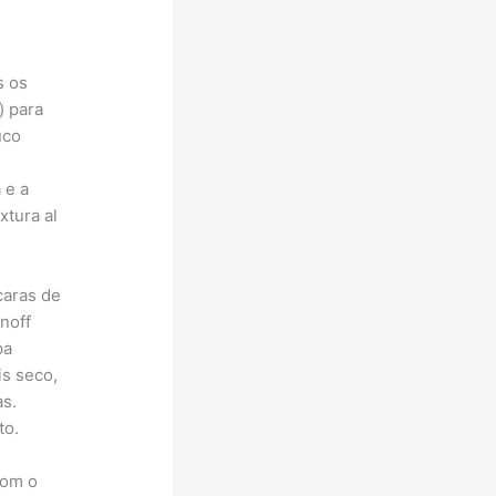
s os
) para
uco
 e a
tura al
caras de
noff
pa
is seco,
as.
to.
com o