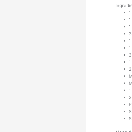
Ingredi
1
1
1
3
1
1
2
1
2
M
M
1
3
P
S
S