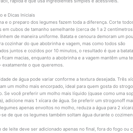
fácil, rápida e que usa ingredientes simples e acessíveis.
 e Dicas Iniciais
ha e o preparo dos legumes fazem toda a diferença. Corte todo
 em cubos de tamanho semelhante (cerca de 1 a 2 centímetros
inhem de maneira uniforme. Batata e cenoura demoram um po
ra cozinhar do que abobrinha e vagem, mas como todos são
ados juntos e cozidos por 10 minutos, o resultado é que a batata
 ficam macias, enquanto a abobrinha e a vagem mantêm uma tex
 exatamente o que queremos.
idade de água pode variar conforme a textura desejada. Três xí
iam um molho mais encorpado, ideal para quem gosta do strogo
. Se você preferir um molho mais líquido (quase como uma so
), adicione mais 1 xícara de água. Se preferir um strogonoff ma
legumes apenas envoltos no molho, reduza a água para 2 xícar
se de que os legumes também soltam água durante o cozimen
 de leite deve ser adicionado apenas no final, fora do fogo ou 