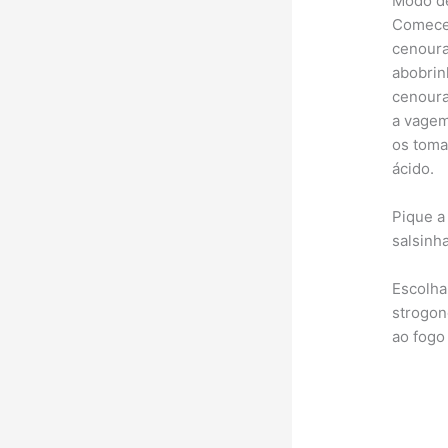
Modo d
Comece 
cenoura
abobrinh
cenoura
a vagem
os toma
ácido.
Pique a
salsinha
Escolha
strogon
ao fogo