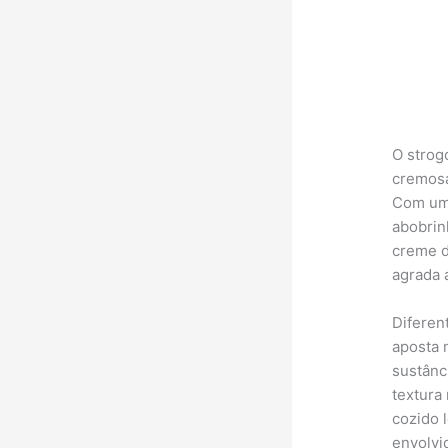
O strog
cremosa
Com uma
abobrin
creme d
agrada 
Diferen
aposta 
sustânc
textura
cozido 
envolvi