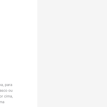
a, para
rasco ou
or cima,
uma