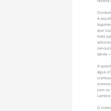
receita 
Contexto
A escol
legumes
que coz
mais pa
adicion
cenoura
dente —
A quant
água cr
cremoso
cremosa
com os 
Lembre-
O creme