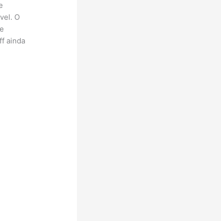
e
vel. O
 e
ff ainda