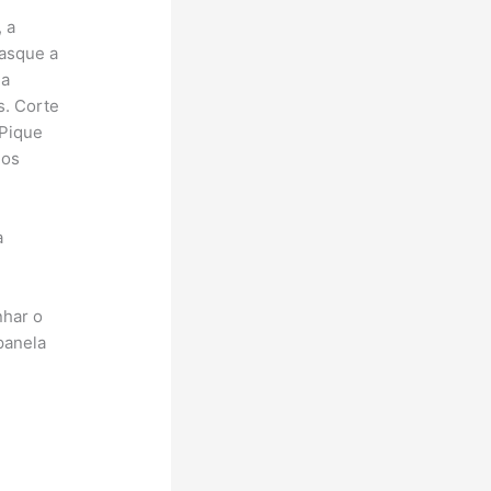
 a
casque a
 a
s. Corte
 Pique
nos
a
nhar o
panela