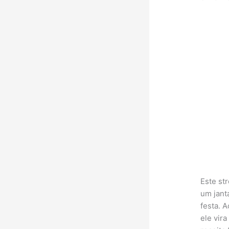
Este st
um jant
festa. 
ele vir