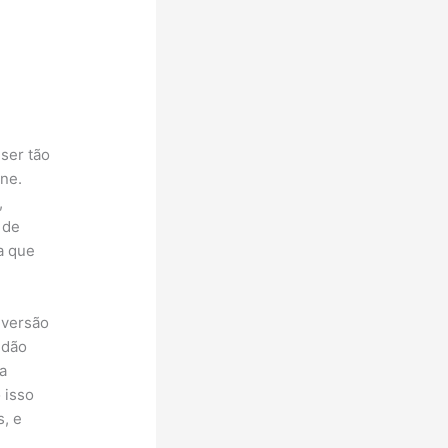
ser tão
rne.
,
 de
a que
 versão
 dão
a
 isso
, e