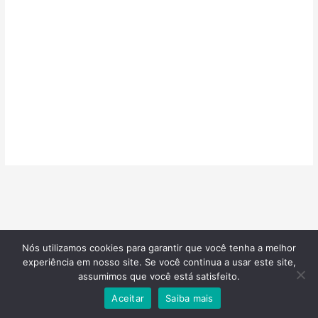
Nós utilizamos cookies para garantir que você tenha a melhor
©2026
Confeitarias de Sucesso
| Todos os direitos reservados |
experiência em nosso site. Se você continua a usar este site,
Desenvolvido por
Blotzads Network
assumimos que você está satisfeito.
Aceitar
Saiba mais