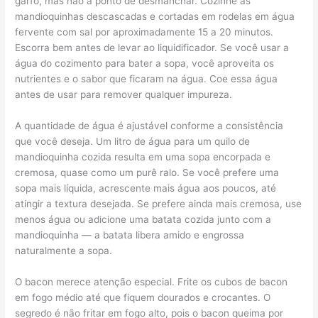
garfo, mas não a ponto de desmanchar. Cozinhe as
mandioquinhas descascadas e cortadas em rodelas em água
fervente com sal por aproximadamente 15 a 20 minutos.
Escorra bem antes de levar ao liquidificador. Se você usar a
água do cozimento para bater a sopa, você aproveita os
nutrientes e o sabor que ficaram na água. Coe essa água
antes de usar para remover qualquer impureza.
A quantidade de água é ajustável conforme a consistência
que você deseja. Um litro de água para um quilo de
mandioquinha cozida resulta em uma sopa encorpada e
cremosa, quase como um purê ralo. Se você prefere uma
sopa mais líquida, acrescente mais água aos poucos, até
atingir a textura desejada. Se prefere ainda mais cremosa, use
menos água ou adicione uma batata cozida junto com a
mandioquinha — a batata libera amido e engrossa
naturalmente a sopa.
O bacon merece atenção especial. Frite os cubos de bacon
em fogo médio até que fiquem dourados e crocantes. O
segredo é não fritar em fogo alto, pois o bacon queima por