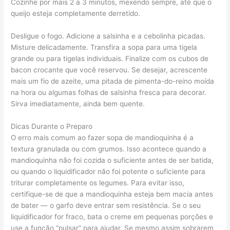
Cozinhe por mais 2 a 3 minutos, mexendo sempre, até que o
queijo esteja completamente derretido.
Desligue o fogo. Adicione a salsinha e a cebolinha picadas.
Misture delicadamente. Transfira a sopa para uma tigela
grande ou para tigelas individuais. Finalize com os cubos de
bacon crocante que você reservou. Se desejar, acrescente
mais um fio de azeite, uma pitada de pimenta-do-reino moída
na hora ou algumas folhas de salsinha fresca para decorar.
Sirva imediatamente, ainda bem quente.
Dicas Durante o Preparo
O erro mais comum ao fazer sopa de mandioquinha é a
textura granulada ou com grumos. Isso acontece quando a
mandioquinha não foi cozida o suficiente antes de ser batida,
ou quando o liquidificador não foi potente o suficiente para
triturar completamente os legumes. Para evitar isso,
certifique-se de que a mandioquinha esteja bem macia antes
de bater — o garfo deve entrar sem resistência. Se o seu
liquidificador for fraco, bata o creme em pequenas porções e
use a função “pulsar” para ajudar. Se mesmo assim sobrarem