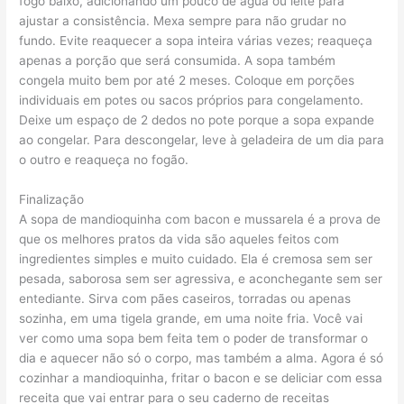
fogo baixo, adicionando um pouco de água ou leite para
ajustar a consistência. Mexa sempre para não grudar no
fundo. Evite reaquecer a sopa inteira várias vezes; reaqueça
apenas a porção que será consumida. A sopa também
congela muito bem por até 2 meses. Coloque em porções
individuais em potes ou sacos próprios para congelamento.
Deixe um espaço de 2 dedos no pote porque a sopa expande
ao congelar. Para descongelar, leve à geladeira de um dia para
o outro e reaqueça no fogão.
Finalização
A sopa de mandioquinha com bacon e mussarela é a prova de
que os melhores pratos da vida são aqueles feitos com
ingredientes simples e muito cuidado. Ela é cremosa sem ser
pesada, saborosa sem ser agressiva, e aconchegante sem ser
entediante. Sirva com pães caseiros, torradas ou apenas
sozinha, em uma tigela grande, em uma noite fria. Você vai
ver como uma sopa bem feita tem o poder de transformar o
dia e aquecer não só o corpo, mas também a alma. Agora é só
cozinhar a mandioquinha, fritar o bacon e se deliciar com essa
receita que vai entrar para o seu caderno de receitas