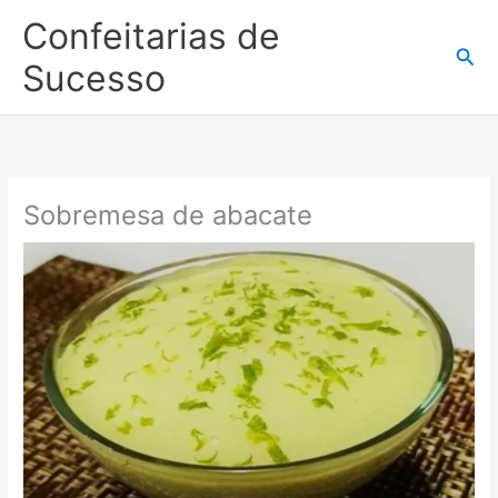
Ir
Confeitarias de
para
Pesq
o
Sucesso
conteúdo
Sobremesa de abacate