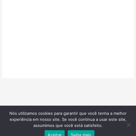
Nós utilizamos cookies para garantir que você tenha a melhor
©2026
Confeitarias de Sucesso
| Todos os direitos reservados |
experiência em nosso site. Se você continua a usar este site,
Desenvolvido por
Blotzads Network
assumimos que você está satisfeito.
Aceitar
Saiba mais