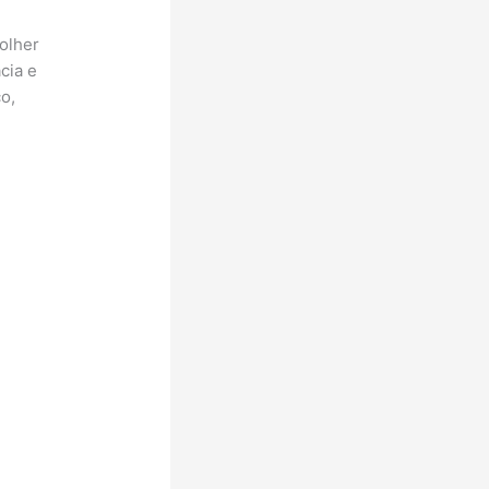
olher
cia e
o,