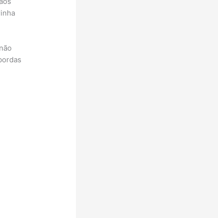
 aos
rinha
 não
 bordas