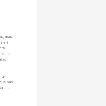
os, mas
es e é
ora,
rfeito
algo
ite,
 que não
arela e