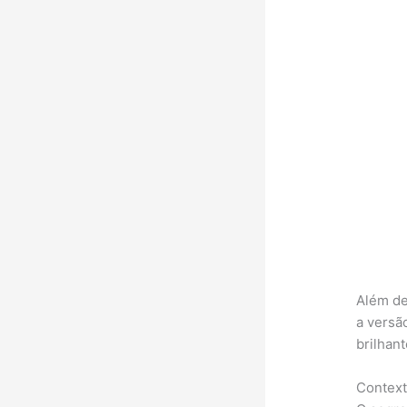
Além de
a versã
brilhant
Contexto