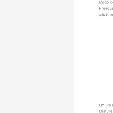
Modo d
Preaque
papel m
Em um r
Misture