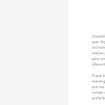
O paste
quer fug
incrivel
macios 
para um
diferent
O que t
manteig
precisa
tomate 
preferê