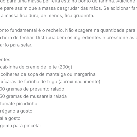
do para uma massa perfeita está no ponto de farinha. Adicione
e pare assim que a massa desgrudar das mãos. Se adicionar fa
 a massa fica dura; de menos, fica grudenta.
onto fundamental é o recheio. Não exagere na quantidade para
a hora de fechar. Distribua bem os ingredientes e pressione as
arfo para selar.
entes
 caixinha de creme de leite (200g)
 colheres de sopa de manteiga ou margarina
 xícaras de farinha de trigo (aproximadamente)
00 gramas de presunto ralado
50 gramas de mussarela ralada
 tomate picadinho
régano a gosto
al a gosto
 gema para pincelar