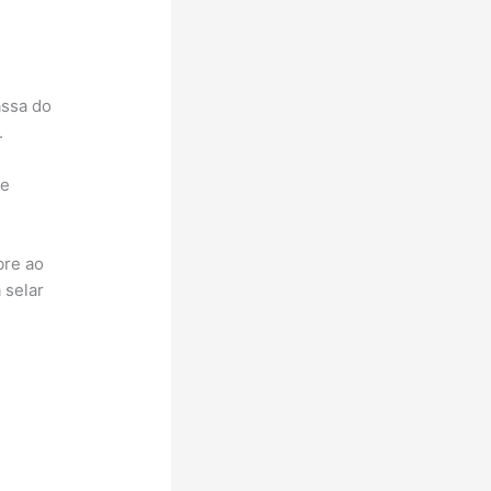
assa do
.
te
bre ao
 selar