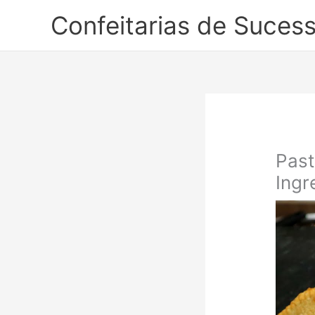
Ir
Confeitarias de Suces
para
o
conteúdo
Past
Ingr