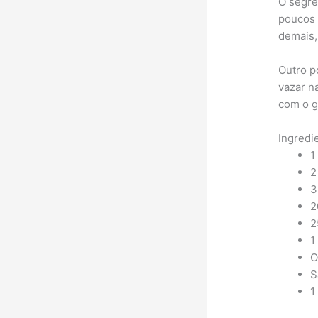
O segre
poucos 
demais,
Outro p
vazar n
com o g
Ingredi
1
2
3
2
2
1
O
S
1