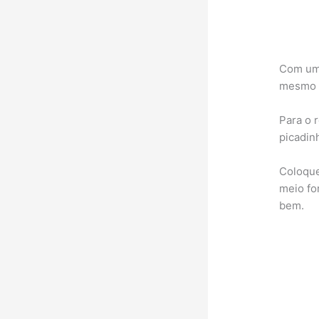
Com um 
mesmo t
Para o 
picadin
Coloque
meio fo
bem.