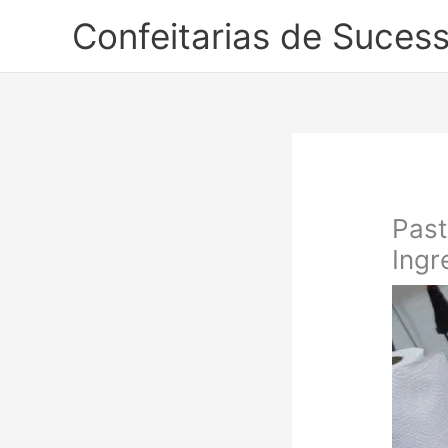
Ir
Confeitarias de Suces
para
o
conteúdo
Past
Ingr