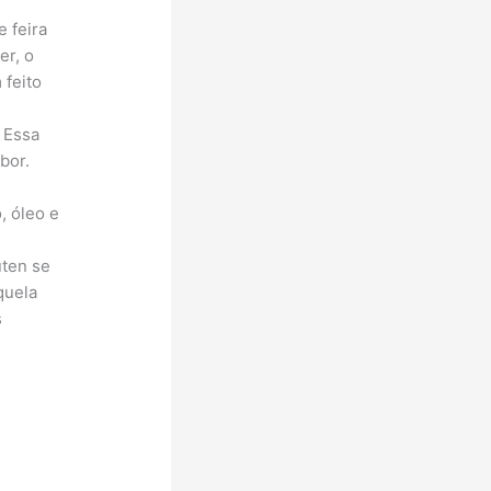
 feira
er, o
 feito
 Essa
bor.
, óleo e
úten se
quela
s