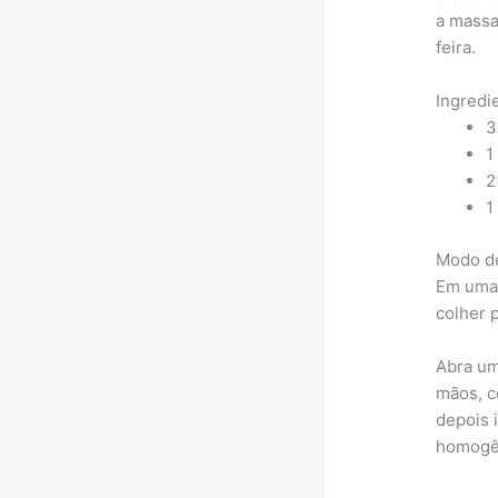
a massa
feira.
Ingredi
3
1
2
1
Modo d
Em uma 
colher p
Abra um
mãos, c
depois 
homogê