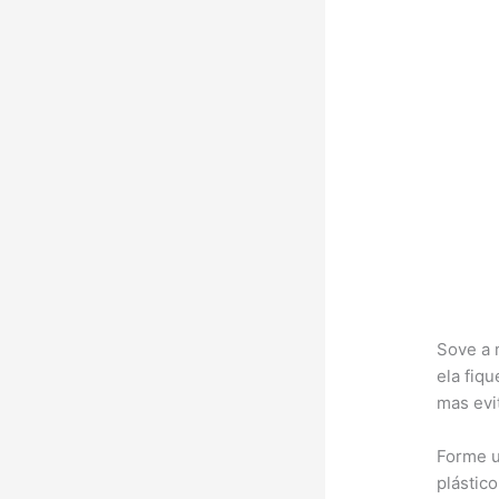
Sove a 
ela fiqu
mas evi
Forme u
plástic