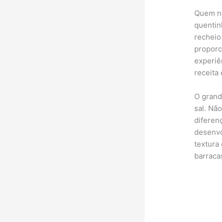
Quem nu
quentin
recheio
proporc
experiê
receita
O grand
sal. Nã
diferen
desenvol
textura
barraca