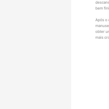
descans
bem fin
Após o 
manusei
obter u
mais cr