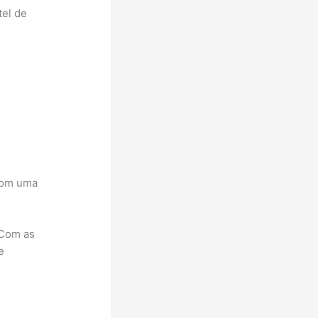
tel de
 com uma
 Com as
e