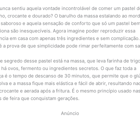
nca sentiu aquela vontade incontrolável de comer um pastel de
ho, crocante e dourado? O barulho da massa estalando ao mord
 saboroso e aquela sensação de conforto que só um pastel bem
iona são inesquecíveis. Agora imagine poder reproduzir essa
ncia em casa com apenas três ingredientes e sem complicação.
 é a prova de que simplicidade pode rimar perfeitamente com sa
e segredo desse pastel está na massa, que leva farinha de trigo
o há ovos, fermento ou ingredientes secretos. O que faz toda a
ça é o tempo de descanso de 30 minutos, que permite que o gl
va e a massa fique mais elástica e fácil de abrir, resultando na
 crocante e aerada após a fritura. É o mesmo princípio usado na
s de feira que conquistam gerações.
Anúncio