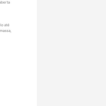
aberta
lo até
 massa,