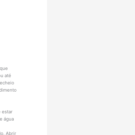
 que
ou até
recheio
ndimento
 estar
 e água
o. Abrir