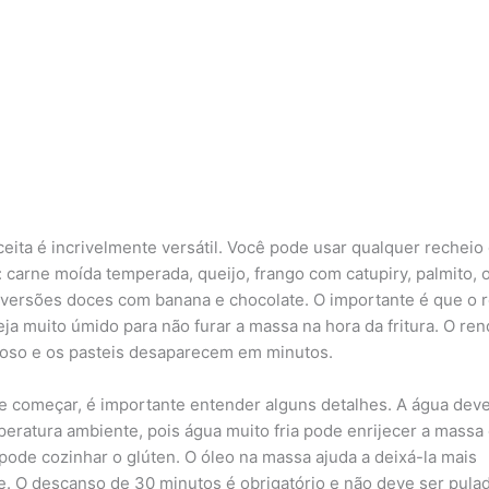
ceita é incrivelmente versátil. Você pode usar qualquer recheio
r: carne moída temperada, queijo, frango com catupiry, palmito, 
ersões doces com banana e chocolate. O importante é que o 
eja muito úmido para não furar a massa na hora da fritura. O re
oso e os pasteis desaparecem em minutos.
e começar, é importante entender alguns detalhes. A água deve
eratura ambiente, pois água muito fria pode enrijecer a massa
pode cozinhar o glúten. O óleo na massa ajuda a deixá-la mais
e. O descanso de 30 minutos é obrigatório e não deve ser pulad