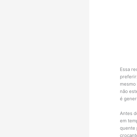
Essa re
preferi
mesmo v
não est
é gener
Antes d
em temp
quente 
crocant