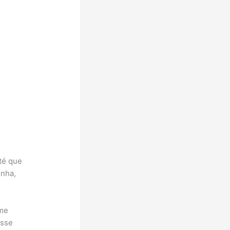
té que
inha,
lme
Esse