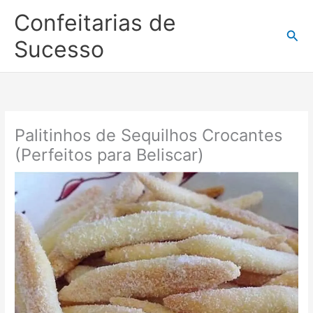
Ir
Confeitarias de
para
Pesq
o
Sucesso
conteúdo
Palitinhos de Sequilhos Crocantes
(Perfeitos para Beliscar)