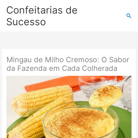
Ir
Confeitarias de
para
Pesq
o
Sucesso
conteúdo
Mingau de Milho Cremoso: O Sabor
da Fazenda em Cada Colherada