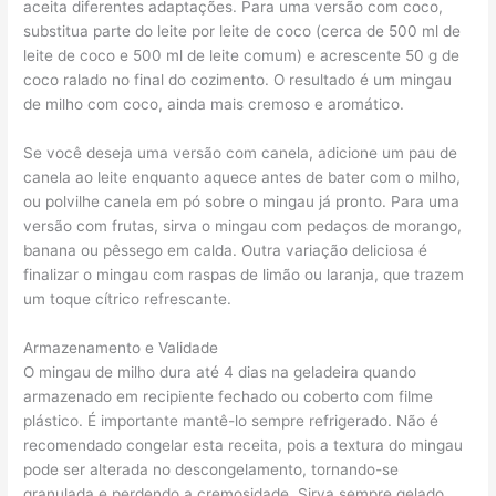
aceita diferentes adaptações. Para uma versão com coco,
substitua parte do leite por leite de coco (cerca de 500 ml de
leite de coco e 500 ml de leite comum) e acrescente 50 g de
coco ralado no final do cozimento. O resultado é um mingau
de milho com coco, ainda mais cremoso e aromático.
Se você deseja uma versão com canela, adicione um pau de
canela ao leite enquanto aquece antes de bater com o milho,
ou polvilhe canela em pó sobre o mingau já pronto. Para uma
versão com frutas, sirva o mingau com pedaços de morango,
banana ou pêssego em calda. Outra variação deliciosa é
finalizar o mingau com raspas de limão ou laranja, que trazem
um toque cítrico refrescante.
Armazenamento e Validade
O mingau de milho dura até 4 dias na geladeira quando
armazenado em recipiente fechado ou coberto com filme
plástico. É importante mantê-lo sempre refrigerado. Não é
recomendado congelar esta receita, pois a textura do mingau
pode ser alterada no descongelamento, tornando-se
granulada e perdendo a cremosidade. Sirva sempre gelado,