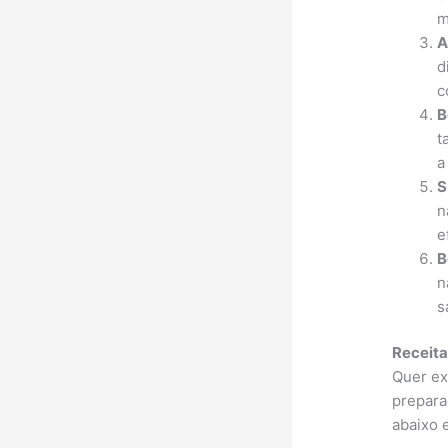
m
A
d
c
B
t
a
S
n
e
B
n
s
Receita
Quer ex
prepara
abaixo 