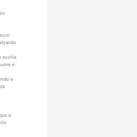
des
 suco
ealçando
 auxilia
suave e
imão e
 de
que a
ita