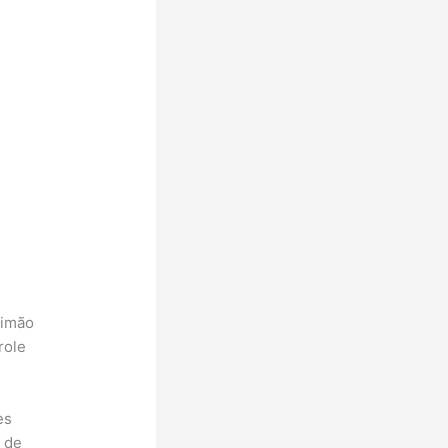
limão
role
es
r de