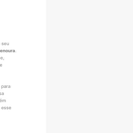
o seu
cenoura
.
e,
se
 para
sa
bém
 esse