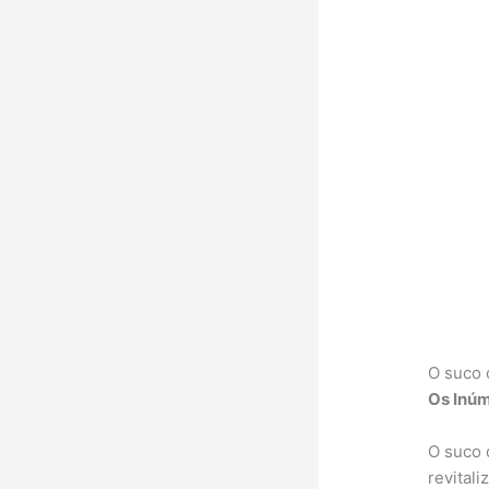
O suco 
Os Inúm
O suco 
revital