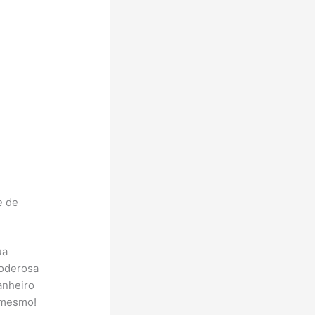
e de
ua
poderosa
anheiro
i mesmo!