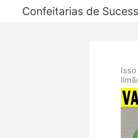
Ir
Confeitarias de Suces
para
o
conteúdo
Isso
limã