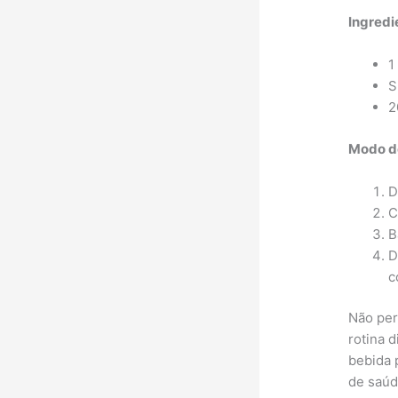
Ingredi
1
S
2
Modo d
D
C
B
D
c
Não per
rotina 
bebida 
de saúd