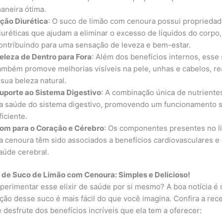
aneira ótima.
ção Diurética
: O suco de limão com cenoura possui proprieda
iuréticas que ajudam a eliminar o excesso de líquidos do corpo,
ontribuindo para uma sensação de leveza e bem-estar.
eleza de Dentro para Fora
: Além dos benefícios internos, esse
ambém promove melhorias visíveis na pele, unhas e cabelos, r
 sua beleza natural.
uporte ao Sistema Digestivo
: A combinação única de nutrientes
a saúde do sistema digestivo, promovendo um funcionamento 
ficiente.
om para o Coração e Cérebro
: Os componentes presentes no l
a cenoura têm sido associados a benefícios cardiovasculares e
aúde cerebral.
 de Suco de Limão com Cenoura: Simples e Delicioso!
perimentar esse elixir de saúde por si mesmo? A boa notícia é 
ção desse suco é mais fácil do que você imagina. Confira a rece
e desfrute dos benefícios incríveis que ela tem a oferecer: