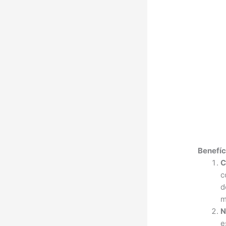
Benefíc
C
c
d
m
N
e