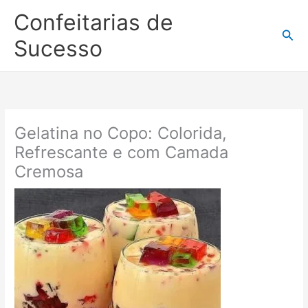
Ir
Confeitarias de
para
Pesq
o
Sucesso
conteúdo
Gelatina no Copo: Colorida,
Refrescante e com Camada
Cremosa