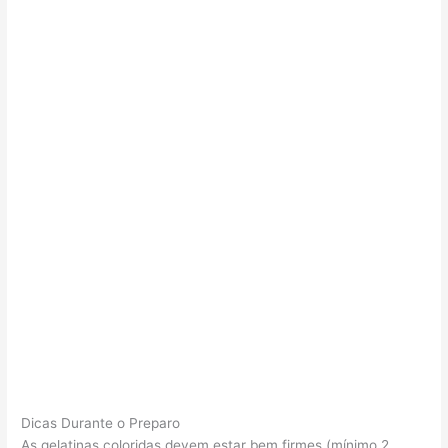
Dicas Durante o Preparo
As gelatinas coloridas devem estar bem firmes (mínimo 2