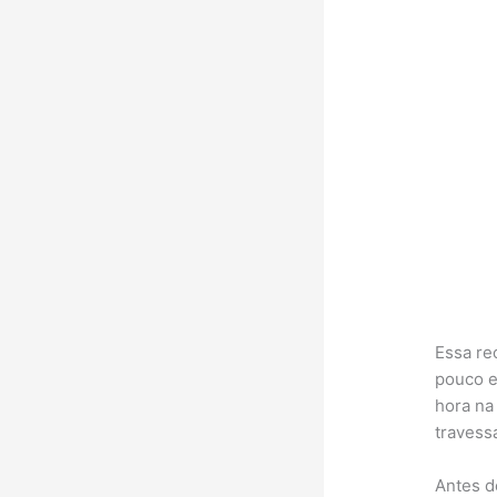
Essa re
pouco e
hora na
travess
Antes d