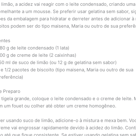
 limão, a acidez vai reagir com o leite condensado, criando uma
emelhante a um mousse. Se preferir usar gelatina sem sabor, si
ões da embalagem para hidratar e derreter antes de adicionar à 
oitos podem ser do tipo maisena, Maria ou outro de sua preferê
entes
80 g de leite condensado (1 lata)
00 g de creme de leite (2 caixinhas)
50 ml de suco de limão (ou 12 g de gelatina sem sabor)
 e 1/2 pacotes de biscoito (tipo maisena, Maria ou outro de sua
referência)
e Preparo
tigela grande, coloque o leite condensado e o creme de leite. 
 um fouet ou colher até obter um creme homogêneo.
ver usando suco de limão, adicione-o à mistura e mexa bem. Vo
reme vai engrossar rapidamente devido à acidez do limão. Cont
 até que fique consistente. Se estiver usando gelatina sem sa