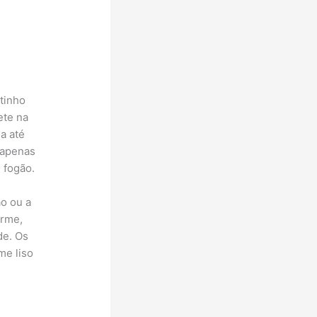
tinho
ete na
a até
 apenas
 fogão.
ão ou a
irme,
de. Os
me liso