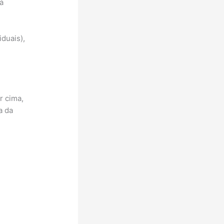
à
duais),
r cima,
a da