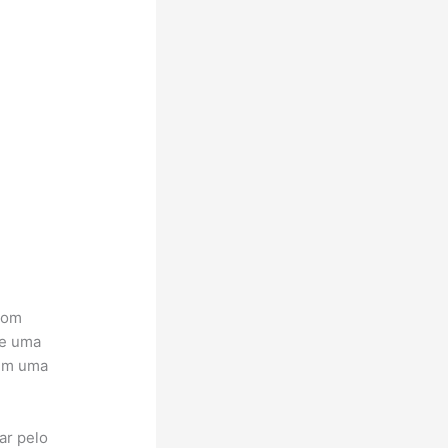
 com
de uma
 em uma
ar pelo