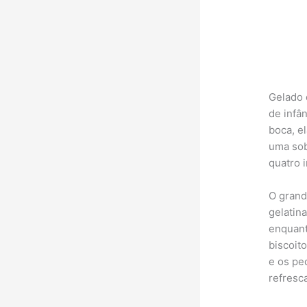
Gelado 
de infâ
boca, e
uma sob
quatro 
O grand
gelatin
enquant
biscoit
e os pe
refresca