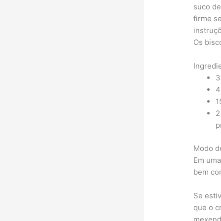
suco de
firme s
instruç
Os bisc
Ingredi
3
4
1
2
p
Modo d
Em uma 
bem com
Se esti
que o c
mexendo