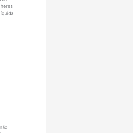
lheres
íquida,
(não