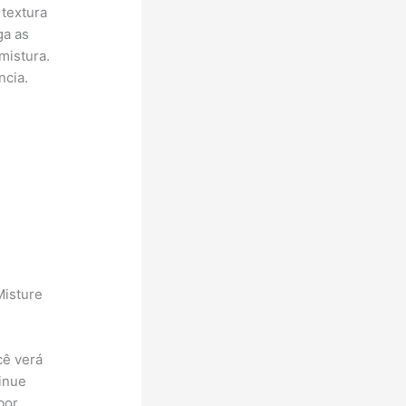
 textura
ga as
mistura.
ncia.
Misture
cê verá
inue
bor,