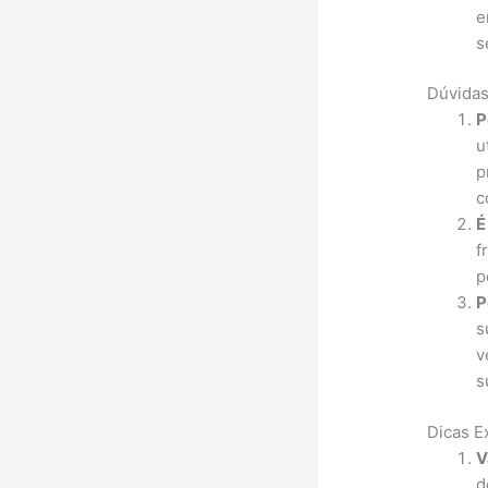
e
s
Dúvida
P
u
p
c
É
f
p
P
s
v
s
Dicas E
V
d