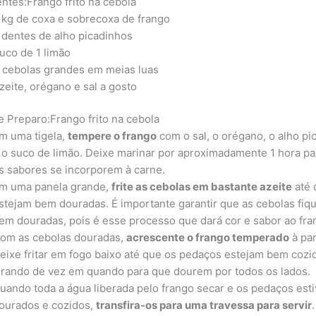
entes:Frango frito na cebola
 kg de coxa e sobrecoxa de frango
 dentes de alho picadinhos
uco de 1 limão
 cebolas grandes em meias luas
zeite, orégano e sal a gosto
 Preparo:Frango frito na cebola
m uma tigela,
tempere o frango
com o sal, o orégano, o alho pi
 o suco de limão. Deixe marinar por aproximadamente 1 hora pa
s sabores se incorporem à carne.
m uma panela grande,
frite as cebolas em bastante azeite
até 
stejam bem douradas. É importante garantir que as cebolas fi
em douradas, pois é esse processo que dará cor e sabor ao fra
om as cebolas douradas,
acrescente o frango temperado
à pan
eixe fritar em fogo baixo até que os pedaços estejam bem cozi
irando de vez em quando para que dourem por todos os lados.
uando toda a água liberada pelo frango secar e os pedaços est
ourados e cozidos,
transfira-os para uma travessa para servir
.