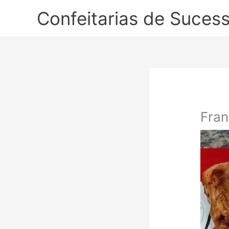
Ir
Confeitarias de Suces
para
o
conteúdo
Fran