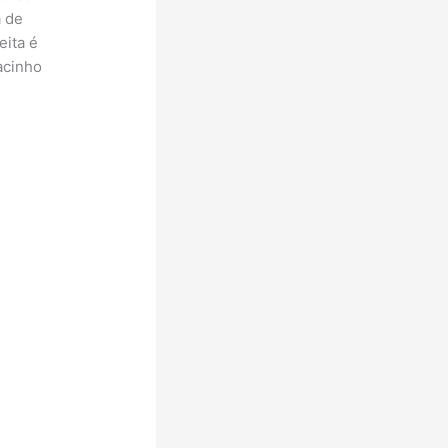
a de
eita é
acinho