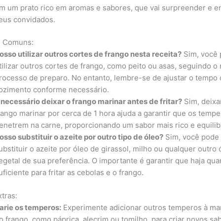
m um prato rico em aromas e sabores, que vai surpreender e e
eus convidados.
s Comuns:
osso utilizar outros cortes de frango nesta receita?
Sim, você
tilizar outros cortes de frango, como peito ou asas, seguindo 
rocesso de preparo. No entanto, lembre-se de ajustar o tempo
ozimento conforme necessário.
 necessário deixar o frango marinar antes de fritar?
Sim, deixa
rango marinar por cerca de 1 hora ajuda a garantir que os temp
enetrem na carne, proporcionando um sabor mais rico e equilib
osso substituir o azeite por outro tipo de óleo?
Sim, você pode
ubstituir o azeite por óleo de girassol, milho ou qualquer outro 
egetal de sua preferência. O importante é garantir que haja qua
uficiente para fritar as cebolas e o frango.
xtras:
arie os temperos:
Experimente adicionar outros temperos à ma
o frango, como páprica, alecrim ou tomilho, para criar novos sa