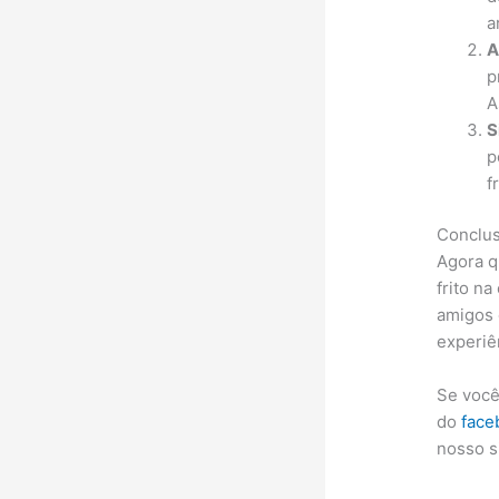
a
A
p
A
S
p
f
Conclus
Agora q
frito na
amigos 
experiê
Se você
do
face
nosso s