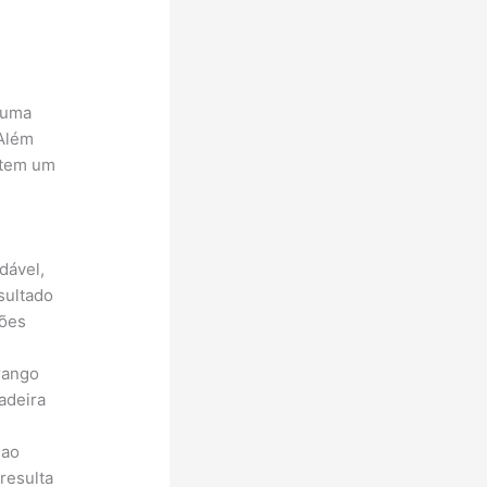
 uma
 Além
ntem um
dável,
sultado
iões
rango
adeira
 ao
resulta