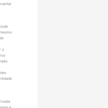
ncantar
 pode
o mesmo
 de
r o
eros
rado.
óleo
ntidade
rinada
bores e