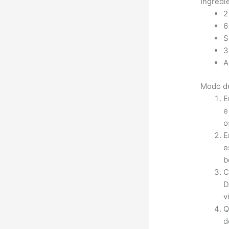
Ingredi
2
6
S
3
A
Modo de
E
e
o
E
e
b
C
D
v
Q
d