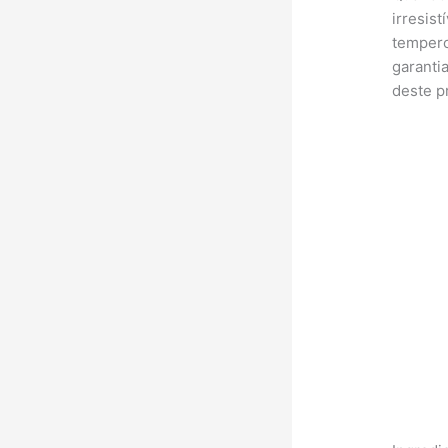
irresis
tempero
garanti
deste p