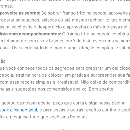
romas.
proveite as sobras:
Se sobrar frango frito na cebola, aproveite 
reparar sanduíches, saladas ou até mesmo rechear tortas e em
ssim, você evita o desperdício e aproveita ao máximo essa delíc
irva com acompanhamentos:
O frango frito na cebola combina
erfeitamente com arroz branco, purê de batatas ou uma salada
resca. Use a criatividade e monte uma refeição completa e sabo
ão:
ue você conhece todos os segredos para preparar um delicioso
 cebola, está na hora de colocar em prática e surpreender sua fa
com essa receita simples e irresistível. Não deixe de compartil
ncias e sugestões nos comentários abaixo. Bom apetite!
 gostou da nossa receita, peço que curta e siga nossa página
book clicando aqui
, e para essas e outras receitas continue aqu
ite e pesquise tudo que você ama Receitas.