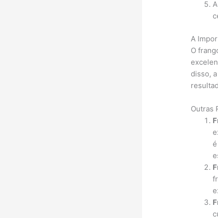
A
c
A Impor
O frang
excelen
disso, 
resultad
Outras 
F
e
é
e
F
f
e
F
c