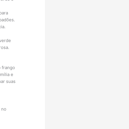
para
padões.
ia.
 verde
rosa.
 frango
mília e
har suas
i no