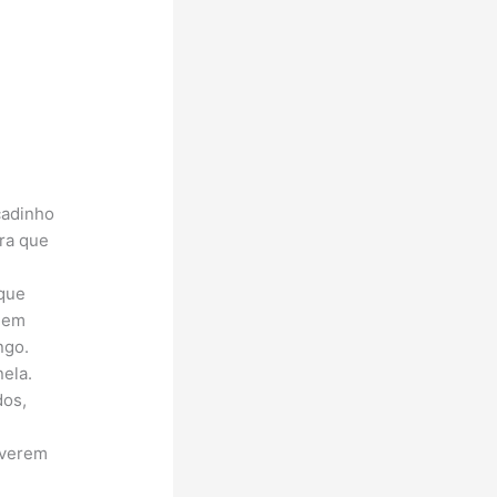
cadinho
ra que
que
quem
ngo.
ela.
dos,
iverem