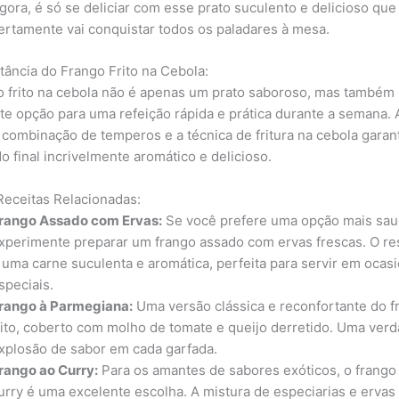
gora, é só se deliciar com esse prato suculento e delicioso que
ertamente vai conquistar todos os paladares à mesa.
tância do Frango Frito na Cebola:
o frito na cebola não é apenas um prato saboroso, mas também
te opção para uma refeição rápida e prática durante a semana.
a combinação de temperos e a técnica de fritura na cebola gara
o final incrivelmente aromático e delicioso.
Receitas Relacionadas:
rango Assado com Ervas:
Se você prefere uma opção mais sau
xperimente preparar um frango assado com ervas frescas. O re
 uma carne suculenta e aromática, perfeita para servir em ocas
speciais.
rango à Parmegiana:
Uma versão clássica e reconfortante do f
rito, coberto com molho de tomate e queijo derretido. Uma verd
xplosão de sabor em cada garfada.
rango ao Curry:
Para os amantes de sabores exóticos, o frango
urry é uma excelente escolha. A mistura de especiarias e ervas 