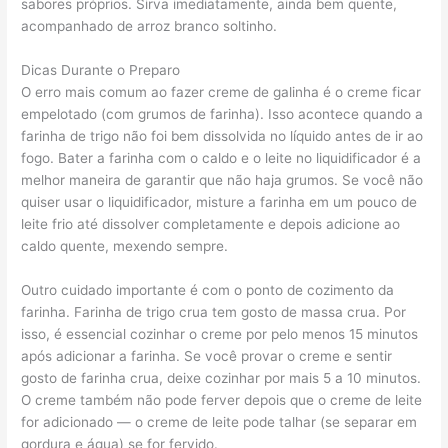
sabores próprios. Sirva imediatamente, ainda bem quente,
acompanhado de arroz branco soltinho.
Dicas Durante o Preparo
O erro mais comum ao fazer creme de galinha é o creme ficar
empelotado (com grumos de farinha). Isso acontece quando a
farinha de trigo não foi bem dissolvida no líquido antes de ir ao
fogo. Bater a farinha com o caldo e o leite no liquidificador é a
melhor maneira de garantir que não haja grumos. Se você não
quiser usar o liquidificador, misture a farinha em um pouco de
leite frio até dissolver completamente e depois adicione ao
caldo quente, mexendo sempre.
Outro cuidado importante é com o ponto de cozimento da
farinha. Farinha de trigo crua tem gosto de massa crua. Por
isso, é essencial cozinhar o creme por pelo menos 15 minutos
após adicionar a farinha. Se você provar o creme e sentir
gosto de farinha crua, deixe cozinhar por mais 5 a 10 minutos.
O creme também não pode ferver depois que o creme de leite
for adicionado — o creme de leite pode talhar (se separar em
gordura e água) se for fervido.