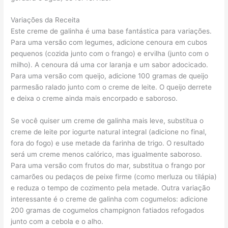
Variações da Receita
Este creme de galinha é uma base fantástica para variações.
Para uma versão com legumes, adicione cenoura em cubos
pequenos (cozida junto com o frango) e ervilha (junto com o
milho). A cenoura dá uma cor laranja e um sabor adocicado.
Para uma versão com queijo, adicione 100 gramas de queijo
parmesão ralado junto com o creme de leite. O queijo derrete
e deixa o creme ainda mais encorpado e saboroso.
Se você quiser um creme de galinha mais leve, substitua o
creme de leite por iogurte natural integral (adicione no final,
fora do fogo) e use metade da farinha de trigo. O resultado
será um creme menos calórico, mas igualmente saboroso.
Para uma versão com frutos do mar, substitua o frango por
camarões ou pedaços de peixe firme (como merluza ou tilápia)
e reduza o tempo de cozimento pela metade. Outra variação
interessante é o creme de galinha com cogumelos: adicione
200 gramas de cogumelos champignon fatiados refogados
junto com a cebola e o alho.