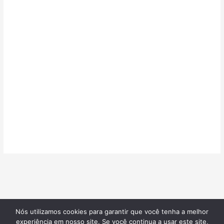
Nós utilizamos cookies para garantir que você tenha a melhor
©2026
Confeitarias de Sucesso
| Todos os direitos reservados |
experiência em nosso site. Se você continua a usar este site,