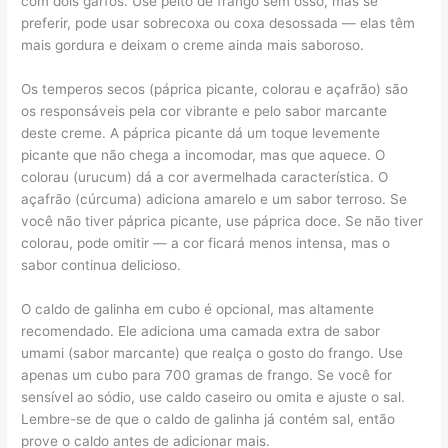
com dois garfos. Use peito de frango sem osso, mas se
preferir, pode usar sobrecoxa ou coxa desossada — elas têm
mais gordura e deixam o creme ainda mais saboroso.
Os temperos secos (páprica picante, colorau e açafrão) são
os responsáveis pela cor vibrante e pelo sabor marcante
deste creme. A páprica picante dá um toque levemente
picante que não chega a incomodar, mas que aquece. O
colorau (urucum) dá a cor avermelhada característica. O
açafrão (cúrcuma) adiciona amarelo e um sabor terroso. Se
você não tiver páprica picante, use páprica doce. Se não tiver
colorau, pode omitir — a cor ficará menos intensa, mas o
sabor continua delicioso.
O caldo de galinha em cubo é opcional, mas altamente
recomendado. Ele adiciona uma camada extra de sabor
umami (sabor marcante) que realça o gosto do frango. Use
apenas um cubo para 700 gramas de frango. Se você for
sensível ao sódio, use caldo caseiro ou omita e ajuste o sal.
Lembre-se de que o caldo de galinha já contém sal, então
prove o caldo antes de adicionar mais.