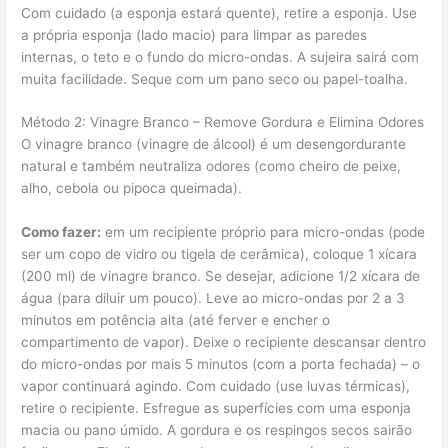
Com cuidado (a esponja estará quente), retire a esponja. Use
a própria esponja (lado macio) para limpar as paredes
internas, o teto e o fundo do micro-ondas. A sujeira sairá com
muita facilidade. Seque com um pano seco ou papel-toalha.
Método 2: Vinagre Branco – Remove Gordura e Elimina Odores
O vinagre branco (vinagre de álcool) é um desengordurante
natural e também neutraliza odores (como cheiro de peixe,
alho, cebola ou pipoca queimada).
Como fazer:
em um recipiente próprio para micro-ondas (pode
ser um copo de vidro ou tigela de cerâmica), coloque 1 xícara
(200 ml) de vinagre branco. Se desejar, adicione 1/2 xícara de
água (para diluir um pouco). Leve ao micro-ondas por 2 a 3
minutos em potência alta (até ferver e encher o
compartimento de vapor). Deixe o recipiente descansar dentro
do micro-ondas por mais 5 minutos (com a porta fechada) – o
vapor continuará agindo. Com cuidado (use luvas térmicas),
retire o recipiente. Esfregue as superfícies com uma esponja
macia ou pano úmido. A gordura e os respingos secos sairão