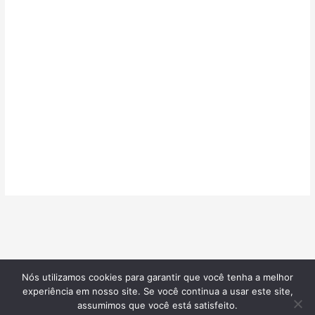
Nós utilizamos cookies para garantir que você tenha a melhor
©2026
Confeitarias de Sucesso
| Todos os direitos reservados |
experiência em nosso site. Se você continua a usar este site,
Desenvolvido por
Blotzads Network
assumimos que você está satisfeito.