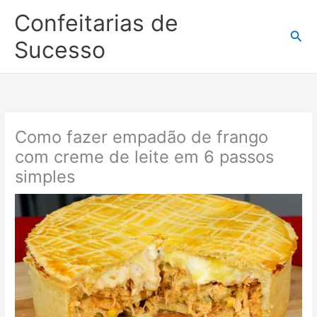
Ir
Confeitarias de
para
Pesq
o
Sucesso
conteúdo
Como fazer empadão de frango
com creme de leite em 6 passos
simples