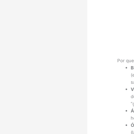
Por que
B
(
s
V
d
“
Á
h
Ó
(