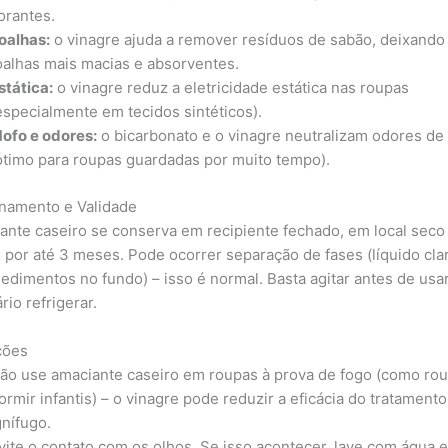
orantes.
oalhas:
o vinagre ajuda a remover resíduos de sabão, deixando
oalhas mais macias e absorventes.
stática:
o vinagre reduz a eletricidade estática nas roupas
especialmente em tecidos sintéticos).
ofo e odores:
o bicarbonato e o vinagre neutralizam odores de
ótimo para roupas guardadas por muito tempo).
namento e Validade
ante caseiro se conserva em recipiente fechado, em local seco
, por até 3 meses. Pode ocorrer separação de fases (líquido cla
sedimentos no fundo) – isso é normal. Basta agitar antes de usa
io refrigerar.
ções
ão use amaciante caseiro em roupas à prova de fogo (como ro
ormir infantis) – o vinagre pode reduzir a eficácia do tratamento
gnífugo.
vite o contato com os olhos. Se isso acontecer, lave com água 