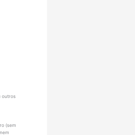
u outros
ro (sem
s nem