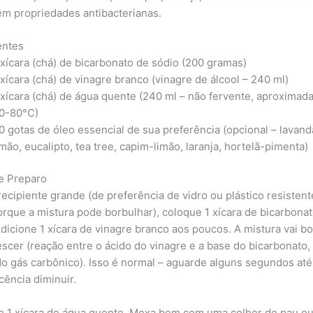
êm propriedades antibacterianas.
entes
 xícara (chá) de bicarbonato de sódio (200 gramas)
 xícara (chá) de vinagre branco (vinagre de álcool – 240 ml)
 xícara (chá) de água quente (240 ml – não fervente, aproxima
0-80°C)
0 gotas de óleo essencial de sua preferência (opcional – lavand
imão, eucalipto, tea tree, capim-limão, laranja, hortelã-pimenta)
e Preparo
ecipiente grande (de preferência de vidro ou plástico resistent
porque a mistura pode borbulhar), coloque 1 xícara de bicarbona
Adicione 1 xícara de vinagre branco aos poucos. A mistura vai b
escer (reação entre o ácido do vinagre e a base do bicarbonato,
do gás carbônico). Isso é normal – aguarde alguns segundos até
cência diminuir.
e 1 xícara de água quente. Mexa bem com uma colher de pau o