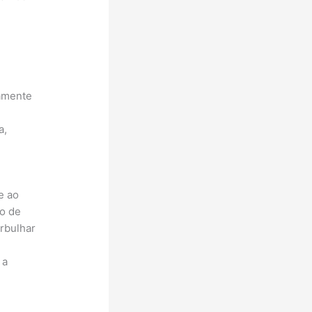
damente
a,
e ao
to de
orbulhar
 a
u