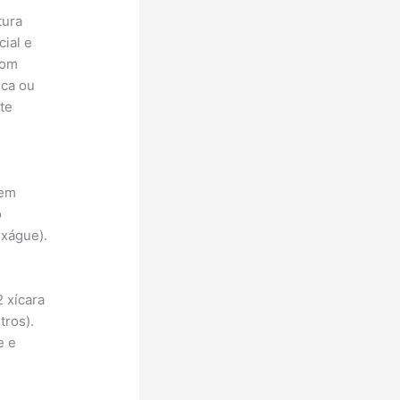
tura
cial e
com
sca ou
te
dem
o
nxágue).
 xícara
tros).
e e