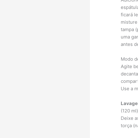
espátul
ficará 
misture
tampa (
uma gar
antes d
Modo d
Agite b
decanta
compart
Use a m
Lavage
(120 ml
Deixe a
torça (