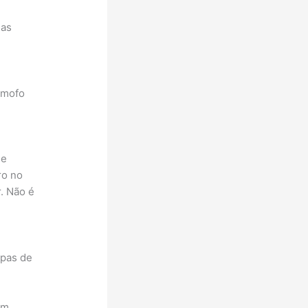
 as
 mofo
 e
ro no
r. Não é
upas de
em