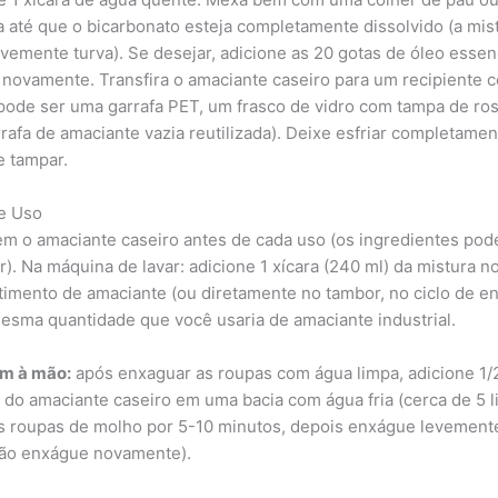
a até que o bicarbonato esteja completamente dissolvido (a mis
levemente turva). Se desejar, adicione as 20 gotas de óleo essen
 novamente. Transfira o amaciante caseiro para um recipiente 
pode ser uma garrafa PET, um frasco de vidro com tampa de ro
rafa de amaciante vazia reutilizada). Deixe esfriar completamen
e tampar.
e Uso
em o amaciante caseiro antes de cada uso (os ingredientes po
r). Na máquina de lavar: adicione 1 xícara (240 ml) da mistura n
imento de amaciante (ou diretamente no tambor, no ciclo de e
esma quantidade que você usaria de amaciante industrial.
m à mão:
após enxaguar as roupas com água limpa, adicione 1/2
) do amaciante caseiro em uma bacia com água fria (cerca de 5 li
s roupas de molho por 5-10 minutos, depois enxágue levement
não enxágue novamente).