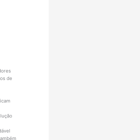
dores
uos de
ficam
olução
dável
s também