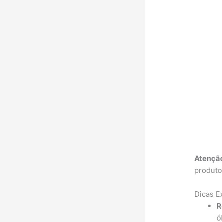
Atençã
produto
Dicas E
R
ó