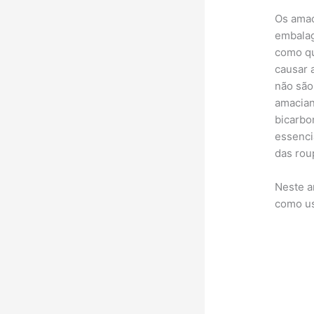
Os amac
embalag
como qu
causar 
não são
amacian
bicarbo
essenci
das rou
Neste a
como us