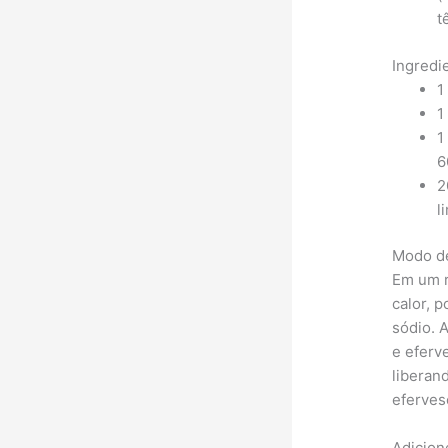
t
Ingredi
1
1
1
6
2
l
Modo d
Em um r
calor, 
sódio. 
e eferv
liberan
eferves
Adicion