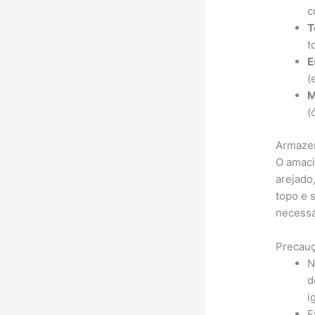
c
T
t
E
(
M
(
Armaze
O amaci
arejado
topo e 
necessár
Precau
N
d
i
E