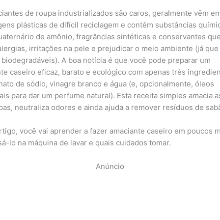
iantes de roupa industrializados são caros, geralmente vêm e
ens plásticas de difícil reciclagem e contêm substâncias quími
aternário de amônio, fragrâncias sintéticas e conservantes q
alergias, irritações na pele e prejudicar o meio ambiente (já qu
 biodegradáveis). A boa notícia é que você pode preparar um
te caseiro eficaz, barato e ecológico com apenas três ingredien
nato de sódio, vinagre branco e água (e, opcionalmente, óleos
ais para dar um perfume natural). Esta receita simples amacia as
pas, neutraliza odores e ainda ajuda a remover resíduos de sab
rtigo, você vai aprender a fazer amaciante caseiro em poucos m
á-lo na máquina de lavar e quais cuidados tomar.
Anúncio