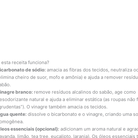
 esta receita funciona?
icarbonato de sódio:
amacia as fibras dos tecidos, neutraliza o
elimina cheiro de suor, mofo e amônia) e ajuda a remover resíd
abão.
inagre branco:
remove resíduos alcalinos do sabão, age como
esodorizante natural e ajuda a eliminar estática (as roupas não 
grudentas”). O vinagre também amacia os tecidos.
gua quente:
dissolve o bicarbonato e o vinagre, criando uma s
omogênea.
leos essenciais (opcional):
adicionam um aroma natural e agra
lavanda, limão, tea tree, eucalipto, laranja). Os óleos essenciai