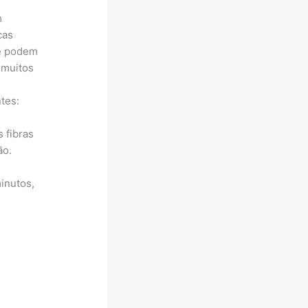
m
cas
ue podem
e muitos
tes:
 fibras
ão.
inutos,