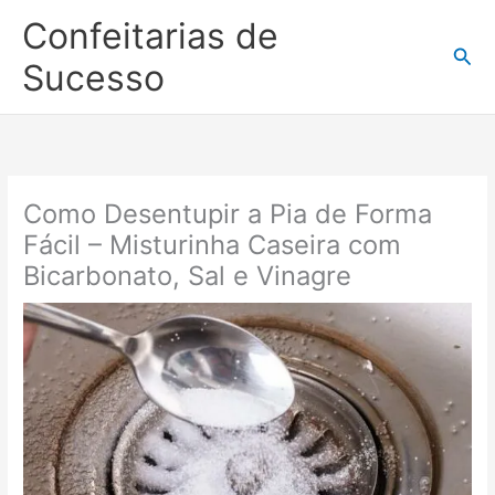
Ir
Confeitarias de
para
Pesq
o
Sucesso
conteúdo
Como Desentupir a Pia de Forma
Fácil – Misturinha Caseira com
Bicarbonato, Sal e Vinagre