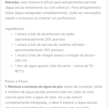
Atenção:
esta mistura é eficaz para entupimentos parciais
(água escoa lentamente ou com esforço). Para entupimentos
totais (água estagnada completamente), pode ser necessário
repetir o processo ou chamar um profissional.
Ingredientes
1 xícara (chá) de bicarbonato de sódio
(aproximadamente 200 gramas)
1 xícara (chá) de sal (sal de cozinha refinado –
aproximadamente 250 gramas)
1 xícara (chá) de vinagre branco (vinagre de álcool –
240 ml)
1 litro de água quente (não fervente – cerca de 70-
80°C)
Passo a Passo
1. Remova o excesso de água da pia:
antes de começar, retire
o máximo de água parada possível (use um copo ou uma
concha para tirar a água do ralo). Se a pia estiver
completamente estagnada, o ideal é esperar a água escoar
um pouco (naturalmente) ou removê-la com um balde.