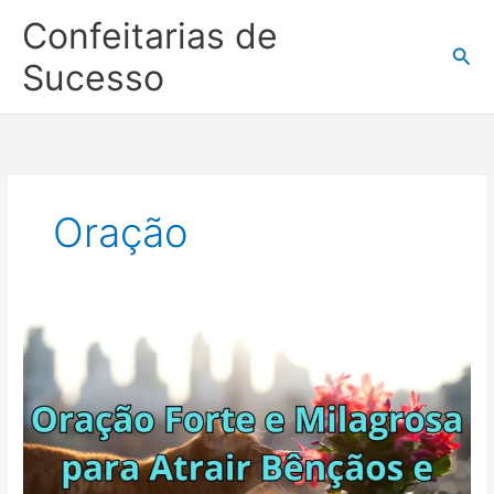
Ir
Confeitarias de
para
Pesq
o
Sucesso
conteúdo
Oração
Oração
Forte
e
Milagrosa