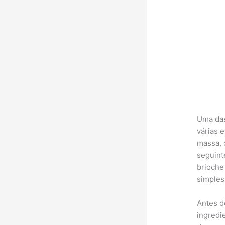
Uma das
várias 
massa, 
seguint
brioche
simples
Antes d
ingredi