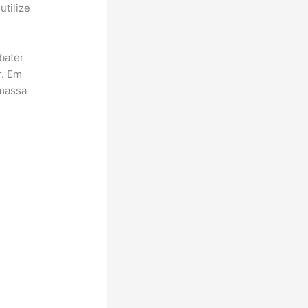
utilize
bater
r. Em
 massa