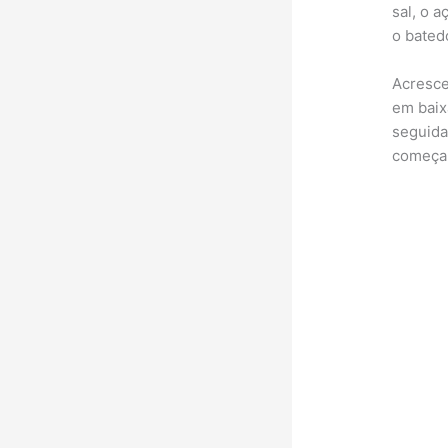
sal, o a
o bated
Acresce
em baix
seguida
começará