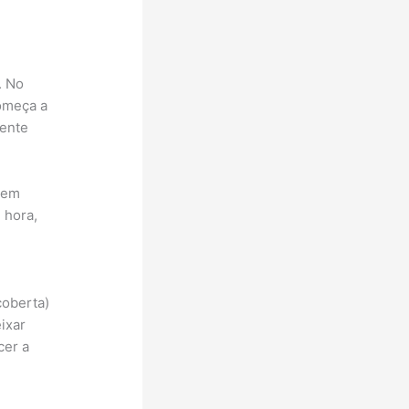
. No
começa a
cente
r em
 hora,
coberta)
ixar
cer a