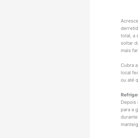
Acresce
derreti
total, 
soltar 
mais fa
Cubra a
local f
ou até 
Refrige
Depois 
para a 
durante
manteig