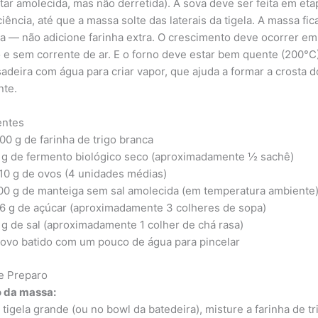
tar amolecida, mas não derretida). A sova deve ser feita em eta
ência, até que a massa solte das laterais da tigela. A massa fic
a — não adicione farinha extra. O crescimento deve ocorrer em 
 e sem corrente de ar. E o forno deve estar bem quente (200°C
adeira com água para criar vapor, que ajuda a formar a crosta 
nte.
entes
00 g de farinha de trigo branca
 g de fermento biológico seco (aproximadamente ½ sachê)
10 g de ovos (4 unidades médias)
00 g de manteiga sem sal amolecida (em temperatura ambiente
6 g de açúcar (aproximadamente 3 colheres de sopa)
 g de sal (aproximadamente 1 colher de chá rasa)
 ovo batido com um pouco de água para pincelar
e Preparo
 da massa:
tigela grande (ou no bowl da batedeira), misture a farinha de tr