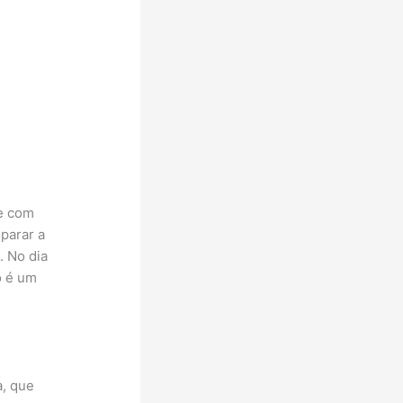
 e com
parar a
. No dia
o é um
s
a, que