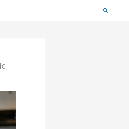
Pesquisar
io,