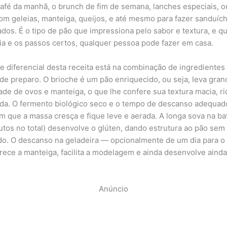
café da manhã, o brunch de fim de semana, lanches especiais, o
com geleias, manteiga, queijos, e até mesmo para fazer sanduíc
cados. É o tipo de pão que impressiona pelo sabor e textura, e q
ia e os passos certos, qualquer pessoa pode fazer em casa.
e diferencial desta receita está na combinação de ingredientes
 de preparo. O brioche é um pão enriquecido, ou seja, leva gran
ade de ovos e manteiga, o que lhe confere sua textura macia, ri
da. O fermento biológico seco e o tempo de descanso adequad
m que a massa cresça e fique leve e aerada. A longa sova na ba
utos no total) desenvolve o glúten, dando estrutura ao pão sem
do. O descanso na geladeira — opcionalmente de um dia para o
ece a manteiga, facilita a modelagem e ainda desenvolve ainda
Anúncio