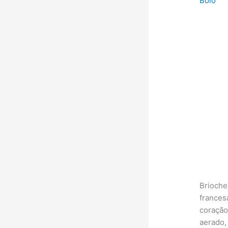
Bolo
Brioche
francesa
coração
aerado,