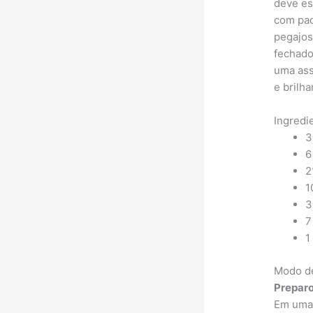
deve es
com paci
pegajos
fechado
uma ass
e brilha
Ingredi
3
6
2
1
3
7
1
Modo d
Preparo
Em uma 