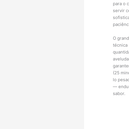
para o 
servir 
sofisti
paciênc
O grand
técnica
quantid
aveluda
garante
(25 min
lo pesa
— endur
sabor.