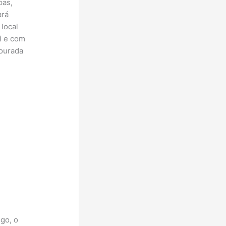
pas,
ará
local
) e com
dourada
)
igo, o