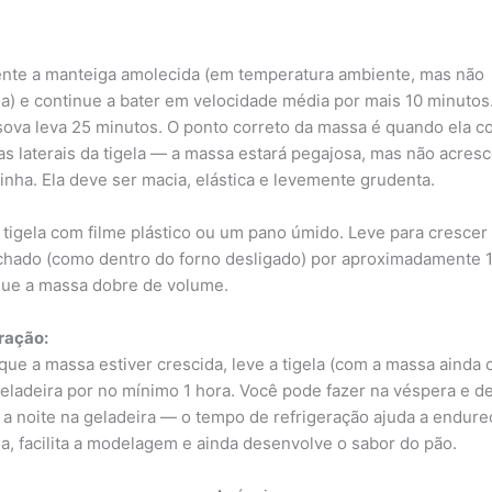
nte a manteiga amolecida (em temperatura ambiente, mas não
da) e continue a bater em velocidade média por mais 10 minutos
a sova leva 25 minutos. O ponto correto da massa é quando ela 
das laterais da tigela — a massa estará pegajosa, mas não acres
rinha. Ela deve ser macia, elástica e levemente grudenta.
 tigela com filme plástico ou um pano úmido. Leve para cresce
echado (como dentro do forno desligado) por aproximadamente 1
que a massa dobre de volume.
ração:
que a massa estiver crescida, leve a tigela (com a massa ainda 
geladeira por no mínimo 1 hora. Você pode fazer na véspera e de
 a noite na geladeira — o tempo de refrigeração ajuda a endure
a, facilita a modelagem e ainda desenvolve o sabor do pão.