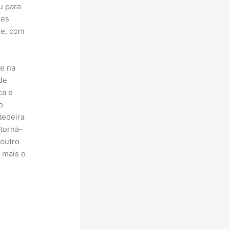
u para
hes
ue, com
 e na
de
ca e
o
tedeira
 torná-
 outro
 mais o