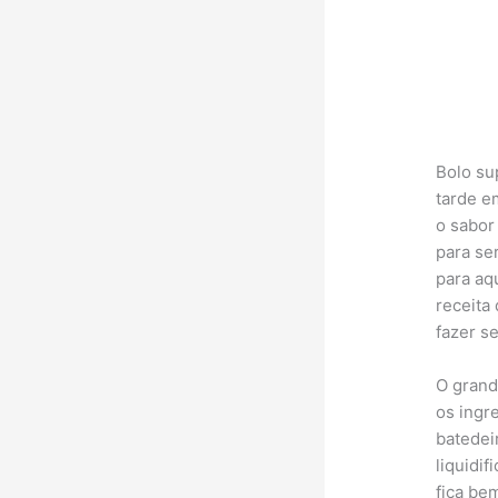
Bolo su
tarde e
o sabor
para se
para aq
receita
fazer s
O grande
os ingr
batedei
liquidi
fica be