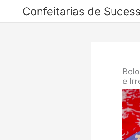
Ir
Confeitarias de Suces
para
o
conteúdo
Bolo
e Irr