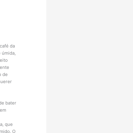
café da
e úmida,
eito
mente
o de
querer
de bater
gem
a, que
mido. O