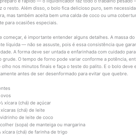
 preparo é rápido — o liquidificador faz todo o trabalho pesado 
az o resto. Além disso, o bolo fica delicioso puro, sem necessid
ra, mas também aceita bem uma calda de coco ou uma cobertu
te para ocasiões especiais.
e começar, é importante entender alguns detalhes. A massa do 
te líquida — não se assuste, pois é essa consistência que gara
dade. A forma deve ser untada e enfarinhada com cuidado para
o grude. O tempo de forno pode variar conforme a potência, en
 olho nos minutos finais e faça o teste do palito. E o bolo deve e
amente antes de ser desenformado para evitar que quebre.
entes
 ovos
½ xícara (chá) de açúcar
 xícaras (chá) de leite
 vidrinho de leite de coco
 colher (sopa) de manteiga ou margarina
 xícara (chá) de farinha de trigo