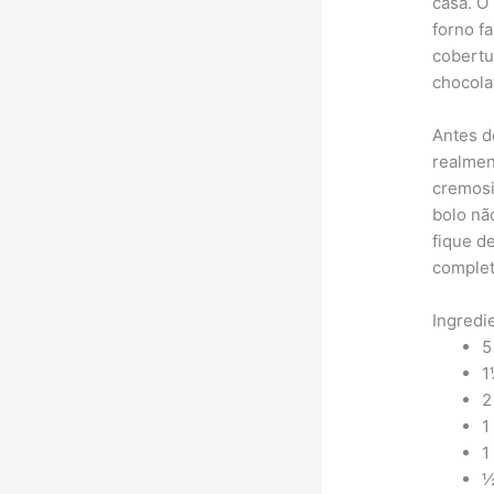
casa. O
forno f
cobertu
chocola
Antes d
realmen
cremosi
bolo nã
fique de
complet
Ingredi
5
1
2
1
1
½