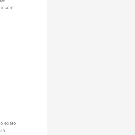
 se
cie com
po exato
ara