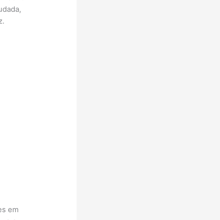
ludada,
z.
les em