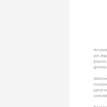
Acresce
por alg
poucos,
grumos.
Adicion
incorpo
perca s
consistê