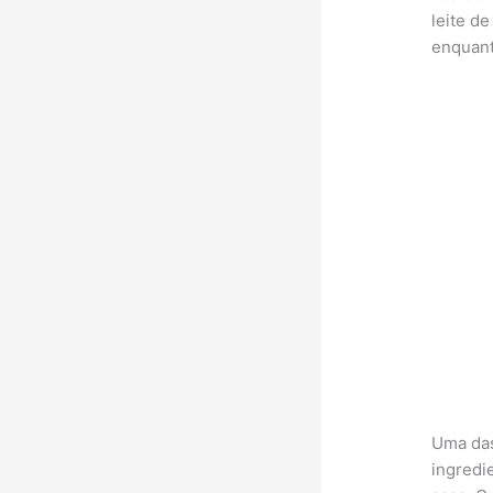
leite d
enquant
Uma das
ingredi