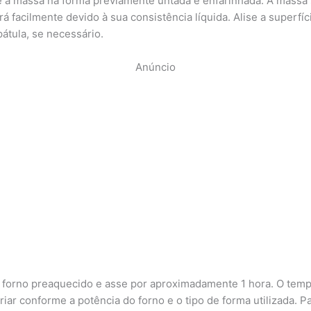
 a massa na forma previamente untada e enfarinhada. A massa
rá facilmente devido à sua consistência líquida. Alise a superfí
átula, se necessário.
Anúncio
 forno preaquecido e asse por aproximadamente 1 hora. O tem
riar conforme a potência do forno e o tipo de forma utilizada. P