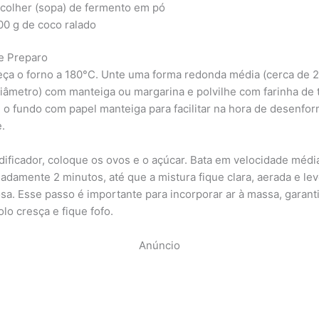
 colher (sopa) de fermento em pó
00 g de coco ralado
e Preparo
ça o forno a 180°C. Unte uma forma redonda média (cerca de 2
iâmetro) com manteiga ou margarina e polvilhe com farinha de t
e o fundo com papel manteiga para facilitar na hora de desenfor
.
idificador, coloque os ovos e o açúcar. Bata em velocidade médi
adamente 2 minutos, até que a mistura fique clara, aerada e l
a. Esse passo é importante para incorporar ar à massa, garant
lo cresça e fique fofo.
Anúncio