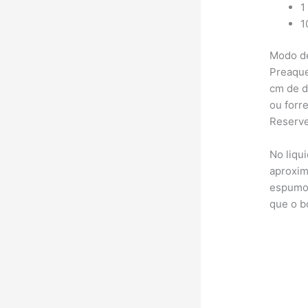
1
1
Modo d
Preaque
cm de d
ou forr
Reserve
No liqu
aproxim
espumos
que o bo