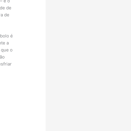
— e o
ade de
ra de
bolo é
nte a
 que o
tão
sfriar