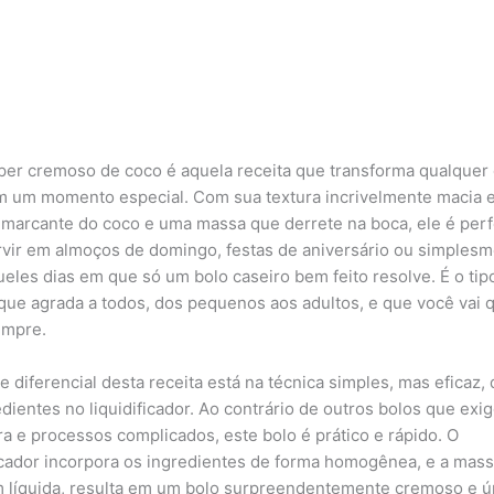
per cremoso de coco é aquela receita que transforma qualquer 
m um momento especial. Com sua textura incrivelmente macia 
 marcante do coco e uma massa que derrete na boca, ele é perf
rvir em almoços de domingo, festas de aniversário ou simples
ueles dias em que só um bolo caseiro bem feito resolve. É o tip
 que agrada a todos, dos pequenos aos adultos, e que você vai 
empre.
 diferencial desta receita está na técnica simples, mas eficaz, 
edientes no liquidificador. Ao contrário de outros bolos que exi
ra e processos complicados, este bolo é prático e rápido. O
ficador incorpora os ingredientes de forma homogênea, e a mass
m líquida, resulta em um bolo surpreendentemente cremoso e ú