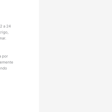
2 a 24
rigo,
mar.
a por
evemente
indo