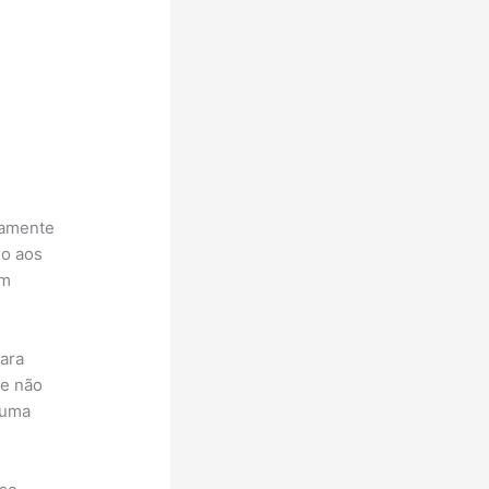
vamente
go aos
em
ara
le não
 uma