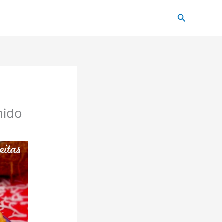
Pesquisar
mido