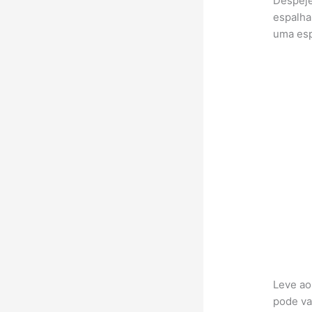
Despeje
espalha
uma esp
Leve ao
pode va