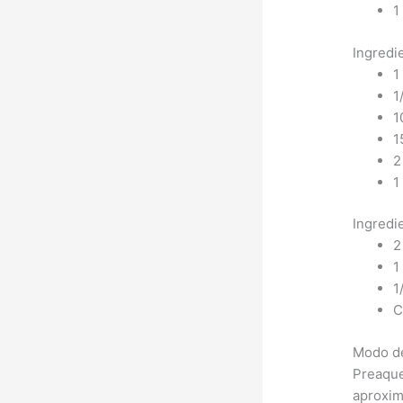
1
Ingredi
1
1
1
1
2
1
Ingredi
2
1
1
C
Modo d
Preaque
aproxim