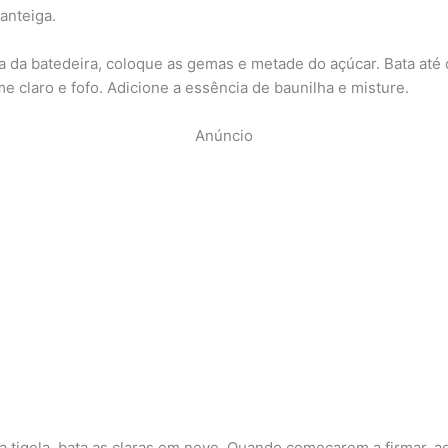
anteiga.
la da batedeira, coloque as gemas e metade do açúcar. Bata até 
e claro e fofo. Adicione a essência de baunilha e misture.
Anúncio
a tigela, bata as claras em neve. Quando começarem a firmar, a