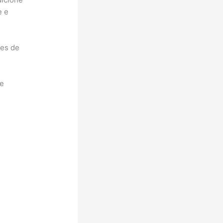
e e
es de
te