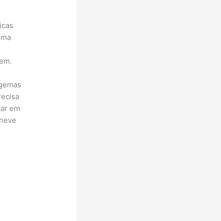
icas
 uma
rem.
 gemas
recisa
tar em
 neve