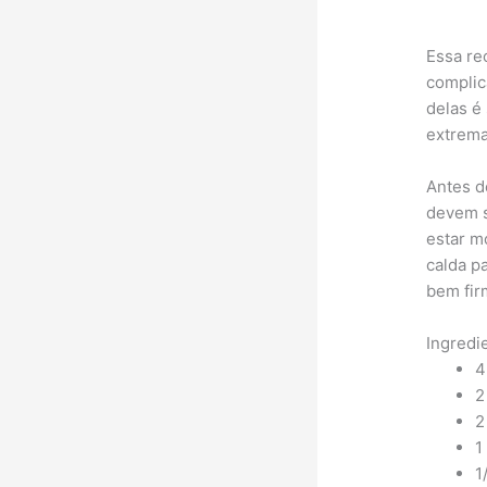
Essa re
complic
delas é 
extrema
Antes d
devem s
estar m
calda p
bem fir
Ingredi
4
2
2
1
1