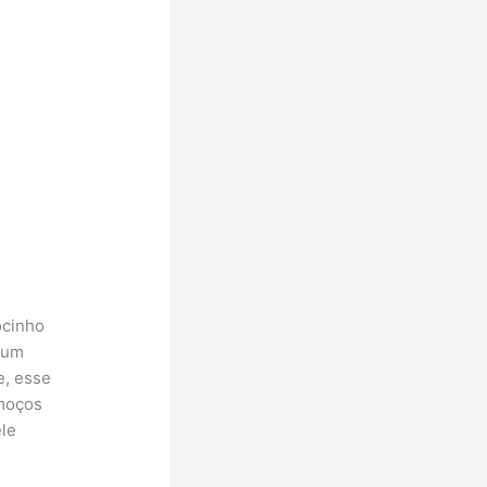
ocinho
 um
e, esse
lmoços
ele