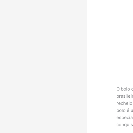
O bolo 
brasile
recheio
bolo é 
especia
conquis