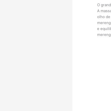
O grand
A massa
olho de
merengu
e equil
mereng