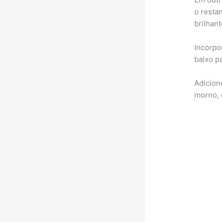
o resta
brilhant
Incorpo
baixo p
Adicion
morno, 