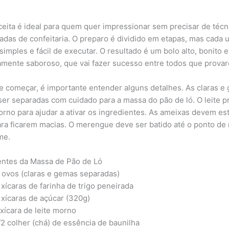
ceita é ideal para quem quer impressionar sem precisar de técn
adas de confeitaria. O preparo é dividido em etapas, mas cada
simples e fácil de executar. O resultado é um bolo alto, bonito e
mente saboroso, que vai fazer sucesso entre todos que prova
e começar, é importante entender alguns detalhes. As claras e
er separadas com cuidado para a massa do pão de ló. O leite p
orno para ajudar a ativar os ingredientes. As ameixas devem es
ara ficarem macias. O merengue deve ser batido até o ponto de
me.
entes da Massa de Pão de Ló
 ovos (claras e gemas separadas)
 xícaras de farinha de trigo peneirada
 xícaras de açúcar (320g)
 xícara de leite morno
/2 colher (chá) de essência de baunilha