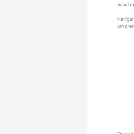
papel m
Na tige
um crem
Em outr