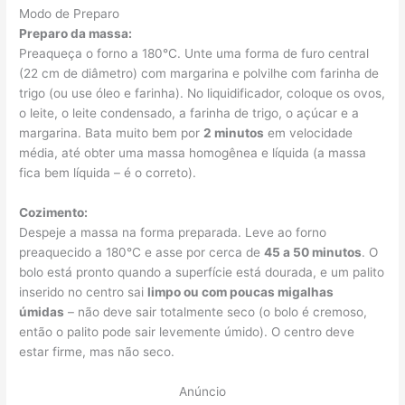
Modo de Preparo
Preparo da massa:
Preaqueça o forno a 180°C. Unte uma forma de furo central
(22 cm de diâmetro) com margarina e polvilhe com farinha de
trigo (ou use óleo e farinha). No liquidificador, coloque os ovos,
o leite, o leite condensado, a farinha de trigo, o açúcar e a
margarina. Bata muito bem por
2 minutos
em velocidade
média, até obter uma massa homogênea e líquida (a massa
fica bem líquida – é o correto).
Cozimento:
Despeje a massa na forma preparada. Leve ao forno
preaquecido a 180°C e asse por cerca de
45 a 50 minutos
. O
bolo está pronto quando a superfície está dourada, e um palito
inserido no centro sai
limpo ou com poucas migalhas
úmidas
– não deve sair totalmente seco (o bolo é cremoso,
então o palito pode sair levemente úmido). O centro deve
estar firme, mas não seco.
Anúncio