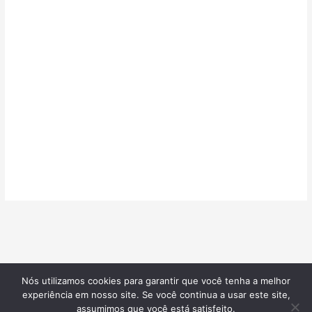
Nós utilizamos cookies para garantir que você tenha a melhor
©2026
Confeitarias de Sucesso
| Todos os direitos reservados |
experiência em nosso site. Se você continua a usar este site,
Desenvolvido por
Blotzads Network
assumimos que você está satisfeito.