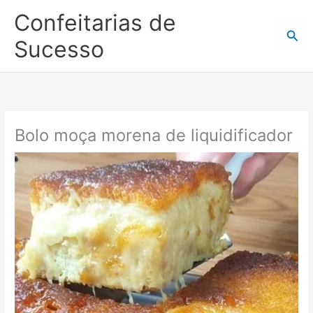
Ir
Confeitarias de
para
Pesq
o
Sucesso
conteúdo
Bolo moça morena de liquidificador