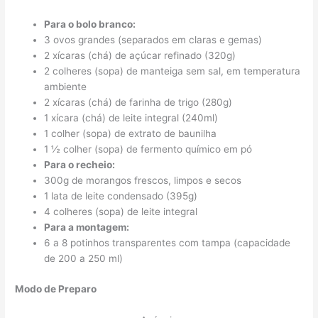
Para o bolo branco:
3 ovos grandes (separados em claras e gemas)
2 xícaras (chá) de açúcar refinado (320g)
2 colheres (sopa) de manteiga sem sal, em temperatura
ambiente
2 xícaras (chá) de farinha de trigo (280g)
1 xícara (chá) de leite integral (240ml)
1 colher (sopa) de extrato de baunilha
1 ½ colher (sopa) de fermento químico em pó
Para o recheio:
300g de morangos frescos, limpos e secos
1 lata de leite condensado (395g)
4 colheres (sopa) de leite integral
Para a montagem:
6 a 8 potinhos transparentes com tampa (capacidade
de 200 a 250 ml)
Modo de Preparo