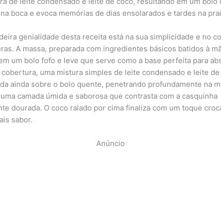
ra de leite condensado e leite de coco, resultando em um bolo
 na boca e evoca memórias de dias ensolarados e tardes na prai
deira genialidade desta receita está na sua simplicidade e no c
uras. A massa, preparada com ingredientes básicos batidos à m
 em um bolo fofo e leve que serve como a base perfeita para ab
A cobertura, uma mistura simples de leite condensado e leite de
da ainda sobre o bolo quente, penetrando profundamente na m
 uma camada úmida e saborosa que contrasta com a casquinha
te dourada. O coco ralado por cima finaliza com um toque croc
ais sabor.
Anúncio