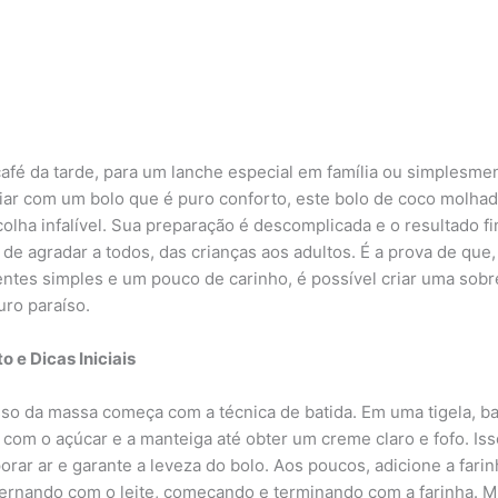
café da tarde, para um lanche especial em família ou simplesme
ciar com um bolo que é puro conforto, este bolo de coco molha
olha infalível. Sua preparação é descomplicada e o resultado fi
 de agradar a todos, das crianças aos adultos. É a prova de que
entes simples e um pouco de carinho, é possível criar uma sob
uro paraíso.
o e Dicas Iniciais
so da massa começa com a técnica de batida. Em uma tigela, b
 com o açúcar e a manteiga até obter um creme claro e fofo. Iss
porar ar e garante a leveza do bolo. Aos poucos, adicione a fari
lternando com o leite, começando e terminando com a farinha. M