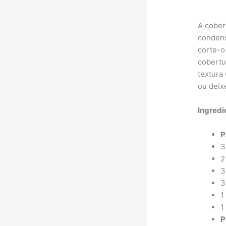
A cober
condens
corte-o
cobertu
textura
ou deix
Ingredi
P
3
2
3
3
1
1
P