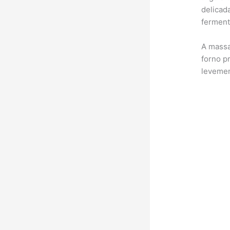
delicad
ferment
A massa
forno p
levemen