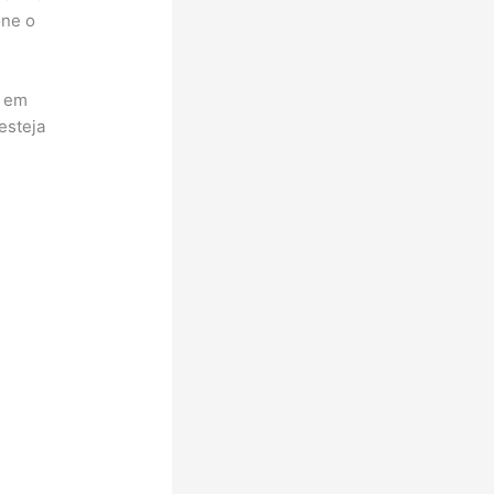
one o
e em
esteja