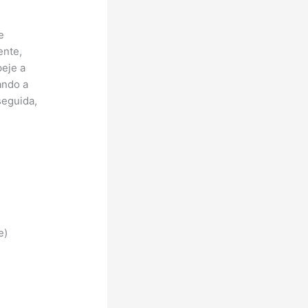
e
ente,
peje a
ando a
seguida,
e)