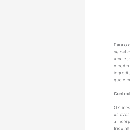
Para o 
se deli
uma esc
o poder
ingredi
que é p
Context
O suces
os ovos
a incor
trigo a