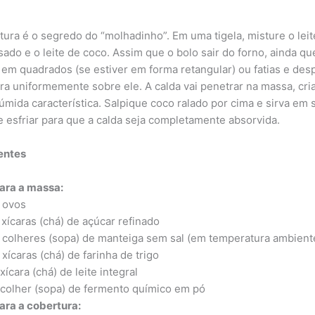
tura é o segredo do “molhadinho”. Em uma tigela, misture o leit
ado e o leite de coco. Assim que o bolo sair do forno, ainda qu
 em quadrados (se estiver em forma retangular) ou fatias e des
ra uniformemente sobre ele. A calda vai penetrar na massa, cri
 úmida característica. Salpique coco ralado por cima e sirva em 
e esfriar para que a calda seja completamente absorvida.
entes
ara a massa:
 ovos
 xícaras (chá) de açúcar refinado
 colheres (sopa) de manteiga sem sal (em temperatura ambient
 xícaras (chá) de farinha de trigo
 xícara (chá) de leite integral
 colher (sopa) de fermento químico em pó
ara a cobertura: