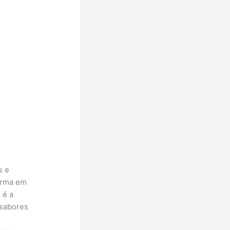
s e
orma em
 é a
 sabores