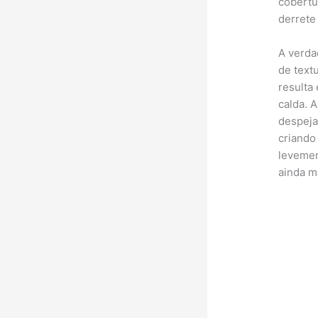
cobertu
derrete
A verda
de text
resulta
calda. 
despeja
criando
levemen
ainda m