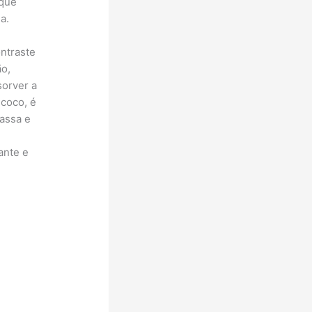
 que
a.
ontraste
ão,
sorver a
 coco, é
assa e
ante e