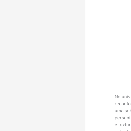
No univ
reconfo
uma sob
personi
e textu