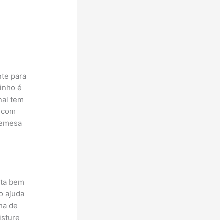
nte para
dinho é
nal tem
, com
remesa
ata bem
o ajuda
nha de
isture