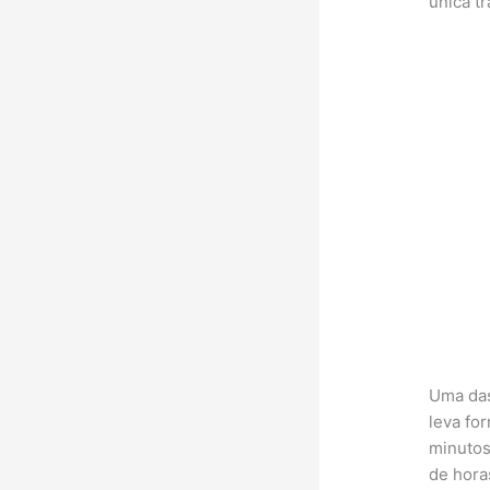
única t
Uma das
leva fo
minutos
de horas