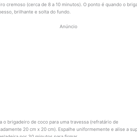
iro cremoso (cerca de 8 a 10 minutos). O ponto é quando o brig
pesso, brilhante e solta do fundo.
Anúncio
ra o brigadeiro de coco para uma travessa (refratário de
adamente 20 cm x 20 cm). Espalhe uniformemente e alise a sup
geladeira por 30 minutos para firmar.