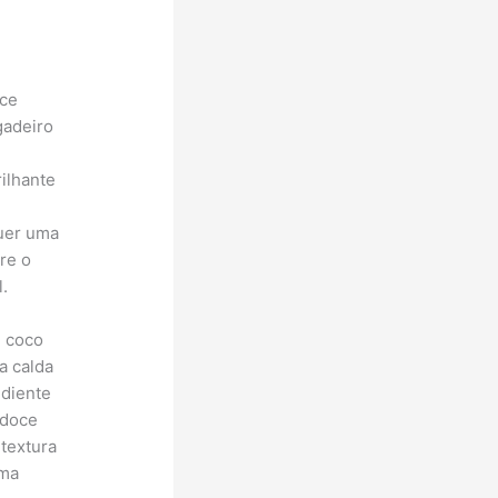
oce
gadeiro
ilhante
quer uma
re o
.
e coco
a calda
ediente
 doce
textura
uma