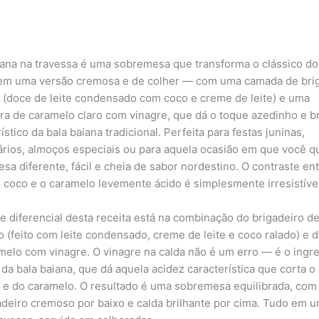
iana na travessa é uma sobremesa que transforma o clássico d
em uma versão cremosa e de colher — com uma camada de bri
 (doce de leite condensado com coco e creme de leite) e uma
ra de caramelo claro com vinagre, que dá o toque azedinho e br
ístico da bala baiana tradicional. Perfeita para festas juninas,
ários, almoços especiais ou para aquela ocasião em que você 
sa diferente, fácil e cheia de sabor nordestino. O contraste ent
 coco e o caramelo levemente ácido é simplesmente irresistível
e diferencial desta receita está na combinação do brigadeiro d
 (feito com leite condensado, creme de leite e coco ralado) e d
melo com vinagre. O vinagre na calda não é um erro — é o ingr
 da bala baiana, que dá aquela acidez característica que corta o
 e do caramelo. O resultado é uma sobremesa equilibrada, com 
adeiro cremoso por baixo e calda brilhante por cima. Tudo em 