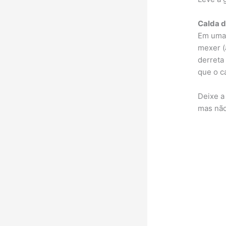
Calda d
Em uma 
mexer (
derreta 
que o ca
Deixe a
mas não