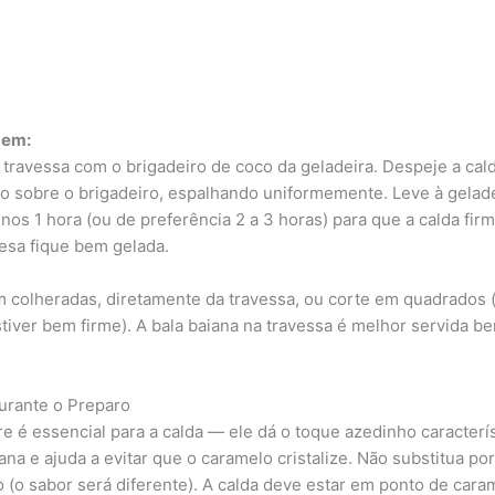
gem:
a travessa com o brigadeiro de coco da geladeira. Despeje a cal
o sobre o brigadeiro, espalhando uniformemente. Leve à gelade
nos 1 hora (ou de preferência 2 a 3 horas) para que a calda firm
sa fique bem gelada.
m colheradas, diretamente da travessa, ou corte em quadrados 
stiver bem firme). A bala baiana na travessa é melhor servida b
urante o Preparo
re é essencial para a calda — ele dá o toque azedinho caracterí
ana e ajuda a evitar que o caramelo cristalize. Não substitua po
o (o sabor será diferente). A calda deve estar em ponto de cara