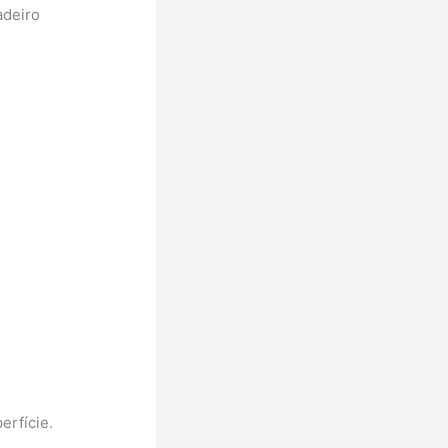
adeiro
erfície.