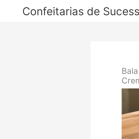
Ir
Confeitarias de Suces
para
o
conteúdo
Bala
Cre