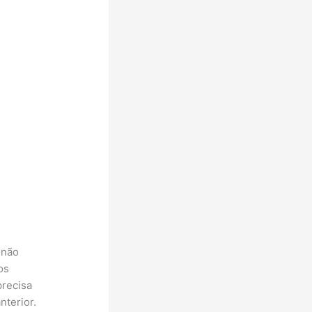
 não
os
precisa
nterior.