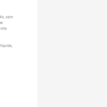
dio, sem
ar
vita
líquida,