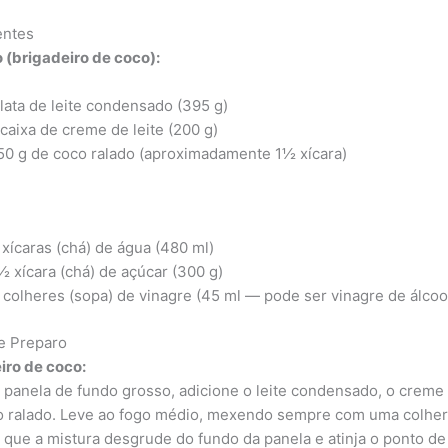
entes
 (brigadeiro de coco):
 lata de leite condensado (395 g)
 caixa de creme de leite (200 g)
50 g de coco ralado (aproximadamente 1½ xícara)
 xícaras (chá) de água (480 ml)
½ xícara (chá) de açúcar (300 g)
 colheres (sopa) de vinagre (45 ml — pode ser vinagre de álcoo
e Preparo
iro de coco:
panela de fundo grosso, adicione o leite condensado, o creme 
o ralado. Leve ao fogo médio, mexendo sempre com uma colher
é que a mistura desgrude do fundo da panela e atinja o ponto de