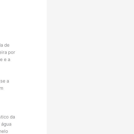
da de
ira por
e e a
(se a
em
stico da
r água
melo