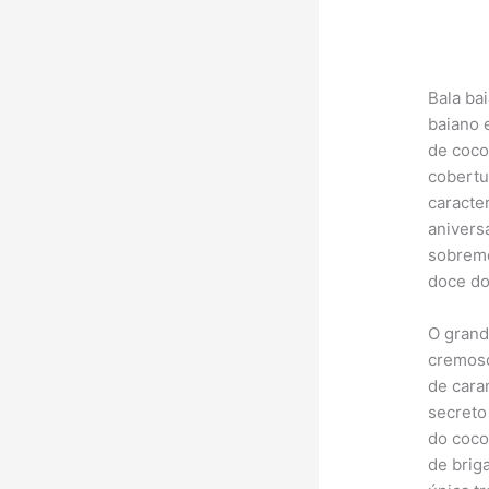
Bala ba
baiano 
de coco
cobertu
caracter
anivers
sobreme
doce do
O grand
cremoso
de cara
secreto
do coco
de brig