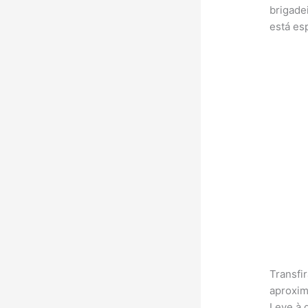
brigade
está es
Transfi
aproxim
Leve à 