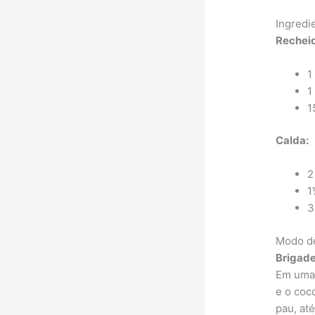
Ingredi
Recheio
1
1
1
Calda:
2
1
3
Modo d
Brigade
Em uma 
e o coc
pau, at