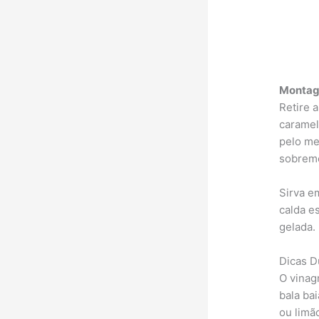
Monta
Retire 
caramel
pelo me
sobreme
Sirva e
calda e
gelada.
Dicas D
O vinag
bala bai
ou limã