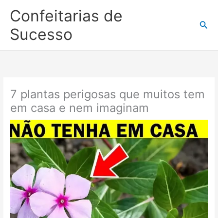
Ir
Confeitarias de
para
Pesq
o
Sucesso
conteúdo
7 plantas perigosas que muitos tem
em casa e nem imaginam