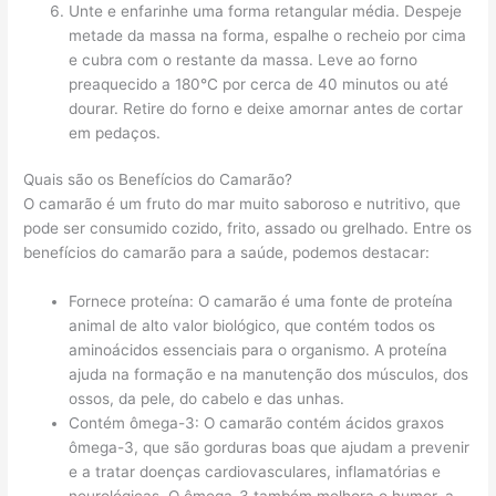
Unte e enfarinhe uma forma retangular média. Despeje
metade da massa na forma, espalhe o recheio por cima
e cubra com o restante da massa. Leve ao forno
preaquecido a 180°C por cerca de 40 minutos ou até
dourar. Retire do forno e deixe amornar antes de cortar
em pedaços.
Quais são os Benefícios do Camarão?
O camarão é um fruto do mar muito saboroso e nutritivo, que
pode ser consumido cozido, frito, assado ou grelhado. Entre os
benefícios do camarão para a saúde, podemos destacar:
Fornece proteína: O camarão é uma fonte de proteína
animal de alto valor biológico, que contém todos os
aminoácidos essenciais para o organismo. A proteína
ajuda na formação e na manutenção dos músculos, dos
ossos, da pele, do cabelo e das unhas.
Contém ômega-3: O camarão contém ácidos graxos
ômega-3, que são gorduras boas que ajudam a prevenir
e a tratar doenças cardiovasculares, inflamatórias e
neurológicas. O ômega-3 também melhora o humor, a